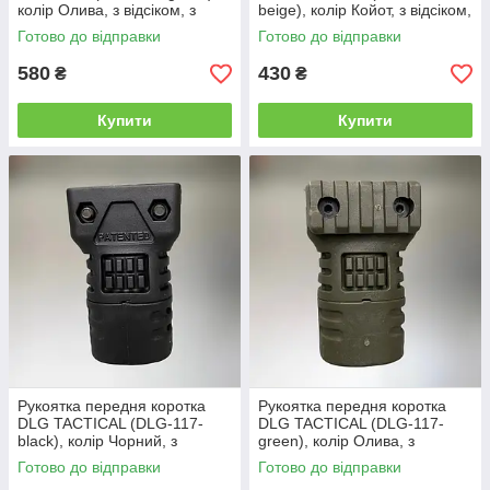
колір Олива, з відсіком, з
beige), колір Койот, з відсіком,
планкою Пікатінні, рукоятка
з планкою Пікатінні
Готово до відправки
Готово до відправки
перенесення вогню
580
430
₴
₴
Купити
Купити
Рукоятка передня коротка
Рукоятка передня коротка
DLG TACTICAL (DLG-117-
DLG TACTICAL (DLG-117-
black), колір Чорний, з
green), колір Олива, з
відсіком, з планкою Пікатінні
відсіком, з планкою Пікатінні
Готово до відправки
Готово до відправки