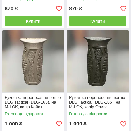
870
870
₴
₴
Купити
Купити
Рукоятка перенесення вогню
Рукоятка перенесення вогню
DLG Tactical (DLG-165), на
DLG Tactical (DLG-165), на
M-LOK, колір Койот,
M-LOK, колір Олива,
прогумована, з відсіком для
прогумована, з відсіком для
Готово до відправки
Готово до відправки
зберігання
зберігання
1 000
1 000
₴
₴