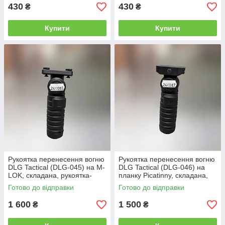
430
430
₴
₴
Купити
Купити
Рукоятка перенесення вогню
Рукоятка перенесення вогню
DLG Tactical (DLG-045) на M-
DLG Tactical (DLG-046) на
LOK, складана, рукоятка-
планку Picatinny, складана,
сошки
рукоятка-сошки
Готово до відправки
Готово до відправки
1 600
1 500
₴
₴