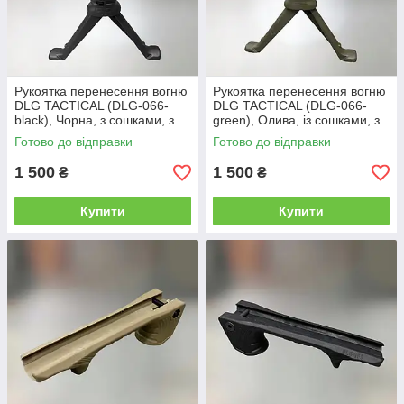
Рукоятка перенесення вогню
Рукоятка перенесення вогню
DLG TACTICAL (DLG-066-
DLG TACTICAL (DLG-066-
black), Чорна, з сошками, з
green), Олива, із сошками, з
планкою пікатінні, висота до
планкою пікатінні, висота до
Готово до відправки
Готово до відправки
220 мм
220 мм
1 500
1 500
₴
₴
Купити
Купити