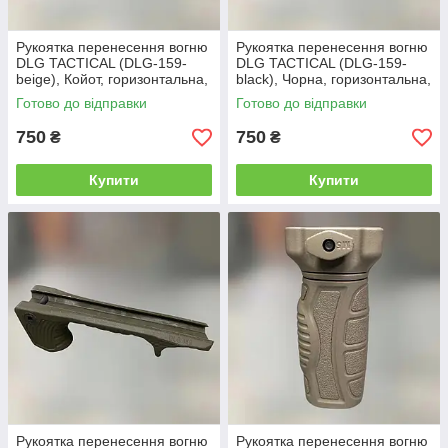
Рукоятка перенесення вогню
Рукоятка перенесення вогню
DLG TACTICAL (DLG-159-
DLG TACTICAL (DLG-159-
beige), Койот, горизонтальна,
black), Чорна, горизонтальна,
упор на цівку на планку
упор на цівку на планку
Готово до відправки
Готово до відправки
Вівер/Пікатінні
Вівер/Пікатінні
750
750
₴
₴
Купити
Купити
Рукоятка перенесення вогню
Рукоятка перенесення вогню