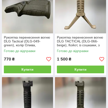
Рукоятка перенесення вогню
Рукоятка перенесення вогню
DLG Tactical (DLG-049-
DLG TACTICAL (DLG-066-
green), колір Олива,
beige), Койот, із сошками, з
горизонтальна, на планку
планкою пікатінні, висота до
Готово до відправки
Готово до відправки
Picatinny, упор на цівку
220 мм
770
1 500
₴
₴
Купити
Купити