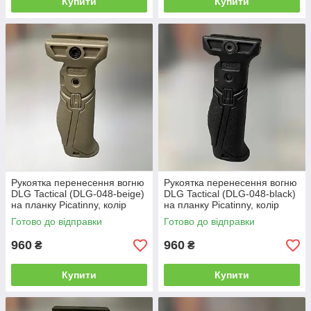
Купити
Купити
Рукоятка перенесення вогню
Рукоятка перенесення вогню
DLG Tactical (DLG-048-beige)
DLG Tactical (DLG-048-black)
на планку Picatinny, колір
на планку Picatinny, колір
Койот, складана
Чорний, складана, ручка
Готово до відправки
Готово до відправки
перенесення вогню
960
960
₴
₴
Купити
Купити