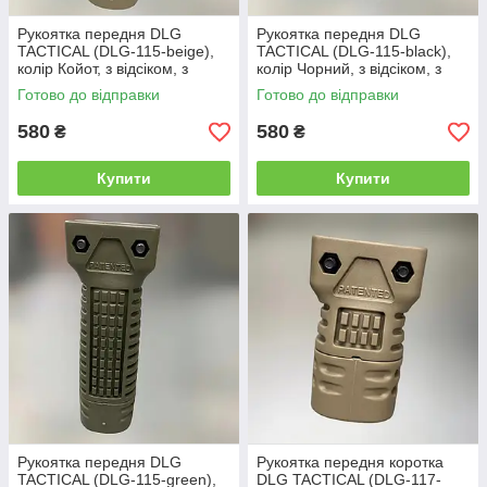
Рукоятка передня DLG
Рукоятка передня DLG
TACTICAL (DLG-115-beige),
TACTICAL (DLG-115-black),
колір Койот, з відсіком, з
колір Чорний, з відсіком, з
планкою Пікатінні, рукоятка
планкою Пікатінні, рукоятка
Готово до відправки
Готово до відправки
перенесення вогню
перенесення вогню
580
580
₴
₴
Купити
Купити
Рукоятка передня DLG
Рукоятка передня коротка
TACTICAL (DLG-115-green),
DLG TACTICAL (DLG-117-