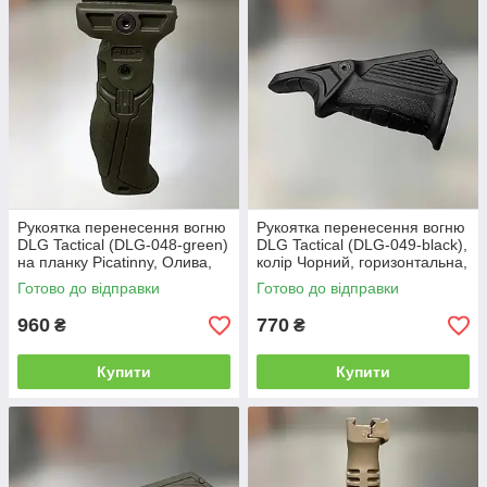
Рукоятка перенесення вогню
Рукоятка перенесення вогню
DLG Tactical (DLG-048-green)
DLG Tactical (DLG-049-black),
на планку Picatinny, Олива,
колір Чорний, горизонтальна,
складана
на планку Picatinny, упор на
Готово до відправки
Готово до відправки
цівку
960
770
₴
₴
Купити
Купити