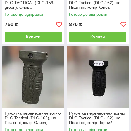
DLG TACTICAL (DLG-159-
DLG Tactical (DLG-162), на
green), Олива,
Пікатінні, колір Койот,
горизонтальна, упор на цівку
прогумована
Готово до відправки
Готово до відправки
на планку Вівер/Пікатінні
750
870
₴
₴
Купити
Купити
Рукоятка перенесення вогню
Рукоятка перенесення вогню
DLG Tactical (DLG-162), на
DLG Tactical (DLG-162), на
Пікатінні, колір Олива,
Пікатінні, колір Чорний,
прогумована
прогумована
Готово до відправки
Готово до відправки