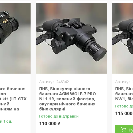
246342
ого бачення
ПНБ, Бінокуляр нічного
ПНБ, Бі
ion
бачення AGM WOLF-7 PRO
баченн
 kit (IIT GTX
NL1 HR, зелений фосфор,
NW1, б
лений
окуляри нічного бачення
Готово д
енням на
бінокулярні
115 000
Готово до відправки
и 1 од.
110 000 ₴
К