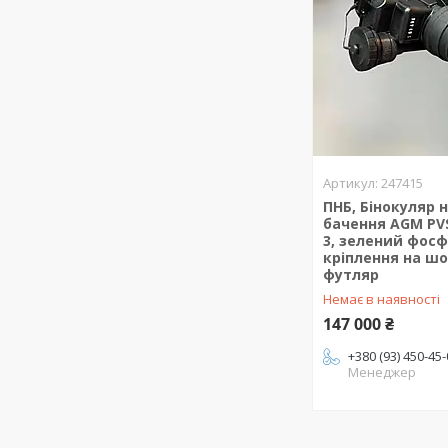
247415
ПНБ, Бінокуляр 
бачення AGM PVS
3, зелений фосф
кріплення на ш
футляр
Немає в наявності
147 000 ₴
+380 (93) 450-45
Менеджер