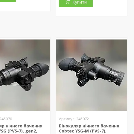
Купити
245070
245072
яр нічного бачення
Бінокуляр нічного бачення
SG (PVS-7), gen2,
Cobtec YSG-M (PVS-7),