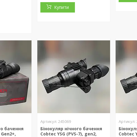
Купити
245069
го бачення
Бінокуляр нічного бачення
Бінокул
 Gen2+,
Cobtec YSG (PVS-7), gen2,
Cobtec Y