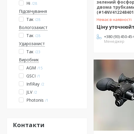
зелений фосфор
Ні
28
двома трубкам
Підсвічування
(#14NV412248401
Так
Немає в наявності
28
Ціну уточнюй
Вологозахист
Так
28
+380 (93) 450-45
Менеджер
Ударозахист
Так
23
Виробник
AGM
15
GSCI
1
InfiRay
2
JLV
2
Photonis
1
Контакти