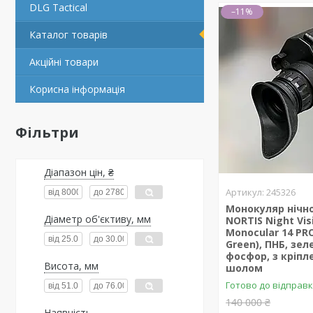
DLG Tactical
–11%
Каталог товарів
Акційні товари
Корисна інформація
Фільтри
Діапазон цін, ₴
245326
Монокуляр нічн
Діаметр об'єктиву, мм
NORTIS Night Vis
Monocular 14 PRO
Green), ПНБ, зе
фосфор, з кріпл
Висота, мм
шолом
Готово до відправк
140 000 ₴
Наявність