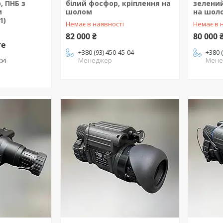
, ПНБ з
білий фосфор, кріплення на
зелений
и
шолом
на шол
1)
Немає в наявності
Немає в 
82 000 ₴
80 000 
те
+380 (93) 450-45-04
+380 
Менеджер
Мене
-04