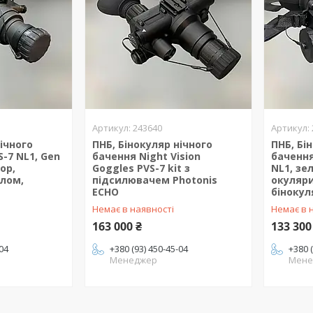
243640
нічного
ПНБ, Бінокуляр нічного
ПНБ, Бі
-7 NL1, Gen
бачення Night Vision
баченн
ор,
Goggles PVS-7 kit з
NL1, зе
олом,
підсилювачем Photonis
окуляри
ECHO
бінокул
Немає в наявності
Немає в 
163 000 ₴
133 300
-04
+380 (93) 450-45-04
+380 
Менеджер
Мене