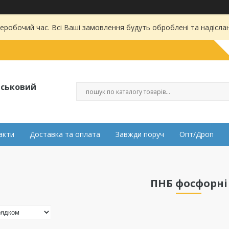
 неробочий час. Всі Ваші замовлення будуть оброблені та надісла
ійськовий
акти
Доставка та оплата
Завжди поруч
Опт/Дроп
ПНБ фосфорні