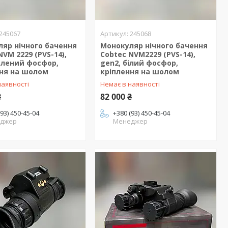
245067
245068
яр нічного бачення
Монокуляр нічного бачення
NVM 2229 (PVS-14),
Cobtec NVM2229 (PVS-14),
елений фосфор,
gen2, білий фосфор,
ння на шолом
кріплення на шолом
наявності
Немає в наявності
₴
82 000 ₴
(93) 450-45-04
+380 (93) 450-45-04
джер
Менеджер