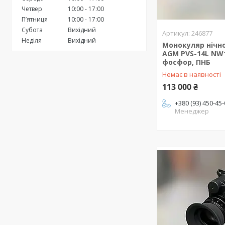
Четвер
10:00
17:00
Пʼятниця
10:00
17:00
Субота
Вихідний
246877
Неділя
Вихідний
Монокуляр нічн
AGM PVS-14L NW1
фосфор, ПНБ
Немає в наявності
113 000 ₴
+380 (93) 450-45
Менеджер