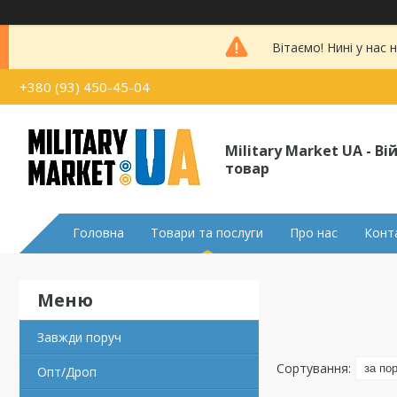
Вітаємо! Нині у нас
+380 (93) 450-45-04
Military Market UA - В
товар
Головна
Товари та послуги
Про нас
Конт
Завжди поруч
Опт/Дроп