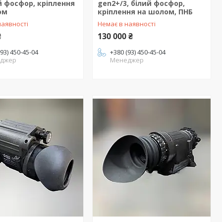
 фосфор, кріплення
gen2+/3, білий фосфор,
ом
кріплення на шолом, ПНБ
наявності
Немає в наявності
₴
130 000 ₴
(93) 450-45-04
+380 (93) 450-45-04
джер
Менеджер