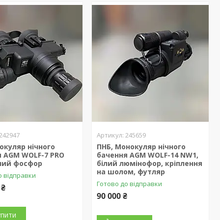
242947
245659
нокуляр нічного
ПНБ, Монокуляр нічного
я AGM WOLF-7 PRO
бачення AGM WOLF-14 NW1,
ілий фосфор
білий люмінофор, кріплення
на шолом, футляр
о відправки
Готово до відправки
 ₴
90 000 ₴
упити