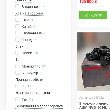
125 000 ₴
В наявності
4
Країна виробник
Купити
США
16
Китай
2
Словаччина
2
Канада
1
Стан
Новий
28
Тип
Монокуляр
17
Бінокуляр
11
Принцип роботи
ОЕП
28
Діоптрична корекція
245082
Так
28
Бінокуляр нічно
Вбудований відеопрогравач
AGM NVG-40 NL1,