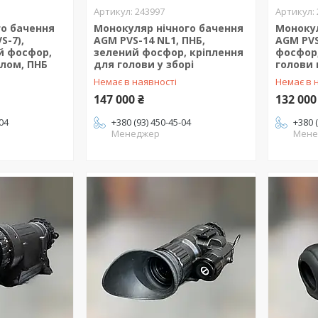
243997
го бачення
Монокуляр нічного бачення
Монокул
S-7),
AGM PVS-14 NL1, ПНБ,
AGM PVS
й фосфор,
зелений фосфор, кріплення
фосфор,
олом, ПНБ
для голови у зборі
голови 
Немає в наявності
Немає в 
147 000 ₴
132 000
-04
+380 (93) 450-45-04
+380 
Менеджер
Мене