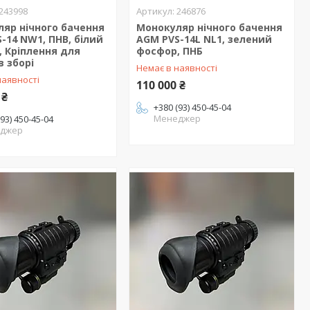
243998
246876
яр нічного бачення
Монокуляр нічного бачення
-14 NW1, ПНВ, білий
AGM PVS-14L NL1, зелений
 Кріплення для
фосфор, ПНБ
в зборі
Немає в наявності
наявності
110 000 ₴
 ₴
+380 (93) 450-45-04
Менеджер
(93) 450-45-04
джер