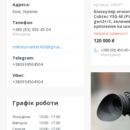
245071
Київ, Україна
Бінокуляр нічно
Cobtec YSG-M (PV
gen2+/3, зелени
кріплення на ш
+380 (93) 450-45-04
Немає в наявності
Менеджер
120 000 ₴
militarymarket450@gmail.com
+380 (93) 450-45
Менеджер
+380934504504
+380934504504
Графік роботи
Понеділок
10:00
17:00
Вівторок
10:00
17:00
Середа
10:00
17:00