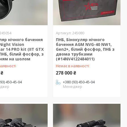
245054
245080
яр нічного бачення
ПНБ, Бінокуляр нічного
Night Vision
бачення AGM NVG-40 NW1,
r 14 PRO kit (IIT GTX
Gen2+, білий фосфор, ПНБ з
 ПНБ, білий фосфор, з
двома трубками
нням на шолом
(#14NV4122484011)
наявності
Немає в наявності
 ₴
278 000 ₴
(93) 450-45-04
+380 (93) 450-45-04
джер
Менеджер