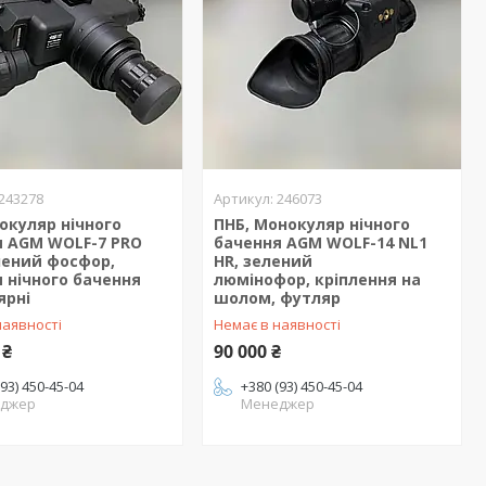
243278
246073
нокуляр нічного
ПНБ, Монокуляр нічного
я AGM WOLF-7 PRO
бачення AGM WOLF-14 NL1
лений фосфор,
HR, зелений
 нічного бачення
люмінофор, кріплення на
ярні
шолом, футляр
наявності
Немає в наявності
 ₴
90 000 ₴
(93) 450-45-04
+380 (93) 450-45-04
джер
Менеджер