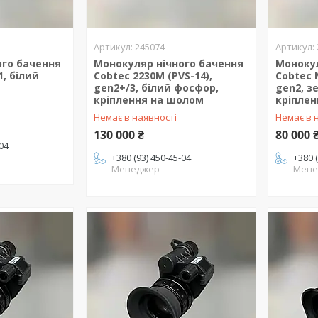
245074
ого бачення
Монокуляр нічного бачення
Монокул
, білий
Cobtec 2230M (PVS-14),
Cobtec 
gen2+/3, білий фосфор,
gen2, з
кріплення на шолом
кріпле
Немає в наявності
Немає в 
130 000 ₴
80 000 
-04
+380 (93) 450-45-04
+380 
Менеджер
Мене