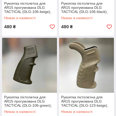
Рукоятка пістолетна для
Рукоятка пістолетна для
AR15 прогумована DLG
AR15 прогумована DLG
TACTICAL (DLG-106-beige),
TACTICAL (DLG-106-black),
Койот, з відсіком для
Чорна, з відсіком для
Немає в наявності
Немає в наявності
батарейок
батарейок
480
480
₴
₴
Рукоятка пістолетна для
Рукоятка пістолетна для
AR15 прогумована DLG
AR15 прогумована DLG
TACTICAL (DLG-106-green),
TACTICAL (DLG-123-beige),
колір Олива, з відсіком для
колір Койот, з відсіком,
Немає в наявності
Немає в наявності
батарейок
"бобровий хвіст"