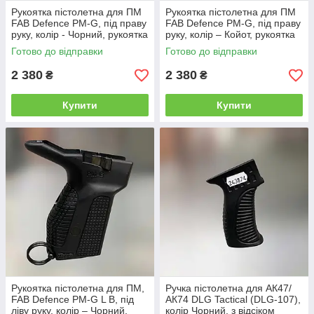
Рукоятка пістолетна для ПМ
Рукоятка пістолетна для ПМ
FAB Defence PM-G, під праву
FAB Defence PM-G, під праву
руку, колір - Чорний, рукоятка
руку, колір – Койот, рукоятка
для ПМ з кнопкою скидання
для ПМ з кнопкою скидання
Готово до відправки
Готово до відправки
2 380
2 380
₴
₴
Купити
Купити
Рукоятка пістолетна для ПМ,
Ручка пістолетна для АК47/
FAB Defence PM-G L B, під
АК74 DLG Tactical (DLG-107),
ліву руку, колір – Чорний,
колір Чорний, з відсіком