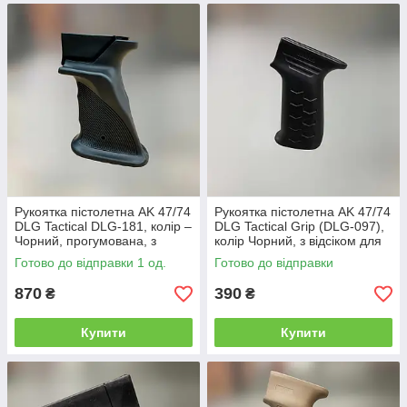
Рукоятка пістолетна AK 47/74
Рукоятка пістолетна AK 47/74
DLG Tactical DLG-181, колір –
DLG Tactical Grip (DLG-097),
Чорний, прогумована, з
колір Чорний, з відсіком для
відсіком
батарейок
Готово до відправки 1 од.
Готово до відправки
870
390
₴
₴
Купити
Купити