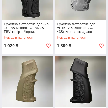
Рукоятка пістолетна для AR-
Рукоятка пістолетна для
15 FAB Defence GRADUS
AR15 FAB Defence (AGF-
FBV, колір – Чорний,
43S), чорна, складана,
прогумована для карабінів
прогумована з відсіком для
Немає в наявності
Немає в наявності
AR10/M4/M16/SR-25
зберігання (AGF43SB)
1 020
1 890
₴
₴