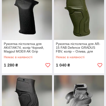
Рукоятка пістолетна для
Рукоятка пістолетна для AR-
AK47/AK74, колір Чорний,
15 FAB Defence GRADUS
Magpul MOE® AK Grip
FBV, колір – Олива, для
(MAG523)
карабінів AR10 / M4 / M16 /
Немає в наявності
Немає в наявності
SR-25
1 280
1 040
₴
₴