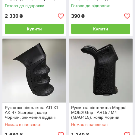
рукоятка для ПМ з кнопкою
усередині
Готово до відправки
Готово до відправки
скидання
2 330
390
₴
₴
Купити
Купити
Рукоятка пістолетна ATI X1
Рукоятка пістолетна Magpul
AK-47 Scorpion, колір
MOE® Grip - AR15 / M4
Чорний, зниження віддачі,
(MAG415), колір Чорний
полімер, A.5.40.2346
Немає в наявності
Немає в наявності
1 680
1 240
₴
₴