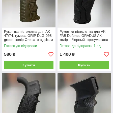
Рукоятка пістолетна для AK
Рукоятка пістолетна для AK,
47/74, гумова GRIP DLG-098-
FAB Defence GRADUS AK,
green, колір Олива, з відсіком
колір – Черный, прогумована
для батарейок
для AK-47/74, AKM, АКС-74У
Готово до відправки
Готово до відправки 1 од.
580
1 400
₴
₴
Купити
Купити