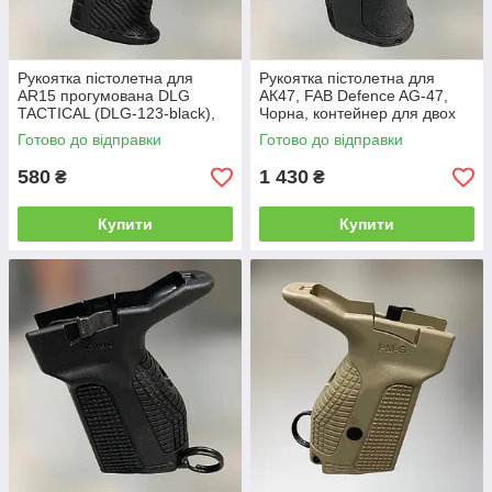
Рукоятка пістолетна для
Рукоятка пістолетна для
AR15 прогумована DLG
АК47, FAB Defence AG-47,
TACTICAL (DLG-123-black),
Чорна, контейнер для двох
колір Чорний, з відсіком,
батарей CR123 (AG-47-B)
Готово до відправки
Готово до відправки
"бобровий хвіст"
580
1 430
₴
₴
Купити
Купити