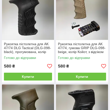
Рукоятка пістолетна для AK
Рукоятка пістолетна для AK
47/74 DLG Tactical (DLG-098-
47/74, гумова GRIP DLG-098-
black), прогумована, колір
beige, колір Койот, з відсіком
Чорний, з відсіком для
для батарейок
Готово до відправки
Готово до відправки
батарейок
580
580
₴
₴
Купити
Купити