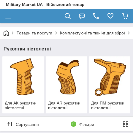
Military Market UA - Військовий товар
Товари та послуги
Комплектуючі та тюнінг для зброї
Рукоятки пістолетні
Для АК рукоятки
Для AR рукоятки
Для ПМ рукоятки
пістолетні
пістолетні
пістолетні
Сортування
0
Фільтри