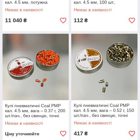
кал. 4.5 мм, потужна
кал. 4.5 мм, 100 шт.,
гвинтівка, кулі, нарізний ствол
обміднені кульки для
Немає в наявності
Немає в наявності
(2370.36.59)
пневматики
11 040
112
₴
₴
Кулі пневматичні Coal PMP
Кулі пневматичні Coal PMP
кал. 4.5 мм, вага – 0.52 г, 150
кал. 4.5 мм, вага – 0.37 г, 200
шт./пач., без свинцю, точні
шт./пач., без свинцю, точні
кульки пневматики, для
кульки пневматики, для
Немає в наявності
Немає в наявності
полювання
полювання
417
₴
Ціну уточнюйте