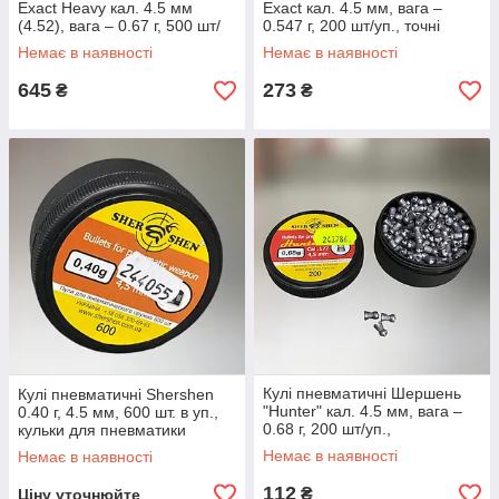
Exact Heavy кал. 4.5 мм
Exact кал. 4.5 мм, вага –
(4.52), вага – 0.67 г, 500 шт/
0.547 г, 200 шт/уп., точні
уп, важкі точні кульки
кульки для пневматики
Немає в наявності
Немає в наявності
(546235-200)
645
273
₴
₴
Кулі пневматичні Шершень
Кулі пневматичні Shershen
"Hunter" кал. 4.5 мм, вага –
0.40 г, 4.5 мм, 600 шт. в уп.,
0.68 г, 200 шт/уп.,
кульки для пневматики
експансивні кульки для
ковпачкові
Немає в наявності
Немає в наявності
пневматики
112
₴
Ціну уточнюйте