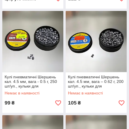
Кулі пневматичні Шершень
Кулі пневматичні Шершень
кал. 4.5 мм, вага - 0.5 г, 250
кал. 4.5 мм, вага – 0.62 г, 200
шт/уп., кульки для
шт/уп., кульки для
пневматики з плоскою
пневматики
Немає в наявності
Немає в наявності
головкою
99
105
₴
₴