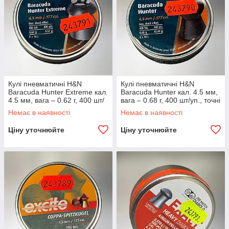
Кулі пневматичні H&N
Кулі пневматичні H&N
Baracuda Hunter Extreme кал.
Baracuda Hunter кал. 4.5 мм,
4.5 мм, вага – 0.62 г, 400 шт/
вага – 0.68 г, 400 шт/уп., точні
уп., точні кульки для
кульки для пневматики
Немає в наявності
Немає в наявності
пневматики (92164500003)
(92174500003)
Ціну уточнюйте
Ціну уточнюйте