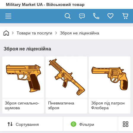
Military Market UA - Військовий товар
Товари та послуги
Зброя не ліцензійна
Зброя не ліцензійна
Зброя сигнально-
Пневматична
Зброя під патрон
шумова
зброя
Флобера
Сортування
0
Фільтри