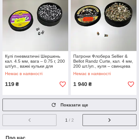
Кулі пневматичні Шершень
Патрони Флобера Sellier &
кал. 4.5 мм, вага – 0.75 г, 200
Bellot Randz Curte, кал. 4 мм,
шт/уп., важкі кульки для
200 шт./уп., куля – свинцева
пневматики
кулька плакована міддю
Немає в наявності
Немає в наявності
(V355332)
119
1 940
₴
₴
Показати ще
1
/ 2
Про нас