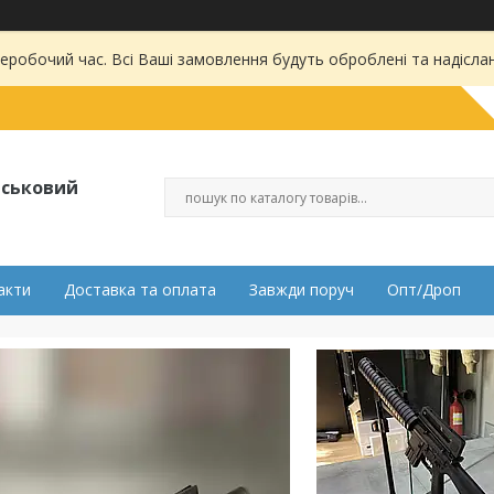
 неробочий час. Всі Ваші замовлення будуть оброблені та надісла
ійськовий
акти
Доставка та оплата
Завжди поруч
Опт/Дроп