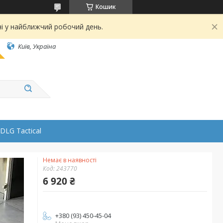
Кошик
ні у найближчий робочий день.
Київ, Україна
DLG Tactical
Немає в наявності
Код:
243770
6 920 ₴
+380 (93) 450-45-04