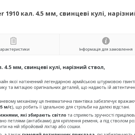
1910 кал. 4.5 мм, свинцеві кулі, нарізни
арактеристики
Інформація для замовлення
 4.5 мм, свинцеві кулі, нарізний ствол,
зайн якої натхненний легендарною армійською штурмовою гвинт
тику та імітацією оригінальних деталей, що надають їй автентичн
невому механізму ця пневматична гвинтівка забезпечує вражаю
5 м/с
), що робить її ідеальною для стрільби на далекі відстані.
жнями, які збирають світло
та сприяють зручності прицілюв
ано петлями (антабками) для кріплення ременя, а під стволом р
пити на ній збройовий ліхтар або сошки.
ею, а також
гумовий потиличник приклада
, які забезпечують 