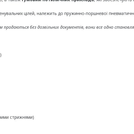
ренувальних цілей, належить до пружинно-поршневої пневматично
м продаються без дозвільних документів, вони все одно становл
)
нними стрижнями)