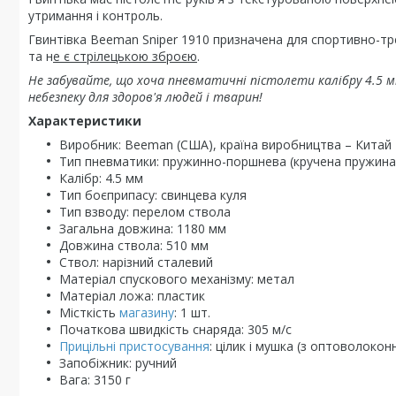
утримання і контроль.
Гвинтівка Beeman Sniper 1910 призначена для спортивно-т
та н
е є стрілецькою зброєю
.
Не забувайте, що хоча пневматичні пістолети калібру 4.5 м
небезпеку для здоров'я людей і тварин!
Характеристики
Виробник: Beeman (США), країна виробництва – Китай
Тип пневматики: пружинно-поршнева (кручена пружина
Калібр: 4.5 мм
Тип боєприпасу: свинцева куля
Тип взводу: перелом ствола
Загальна довжина: 1180 мм
Довжина ствола: 510 мм
Ствол: нарізний сталевий
Матеріал спускового механізму: метал
Матеріал ложа: пластик
Місткість
магазину
: 1 шт.
Початкова швидкість снаряда: 305 м/с
Прицільні пристосування
: цілик і мушка (з оптоволоко
Запобіжник: ручний
Вага: 3150 г