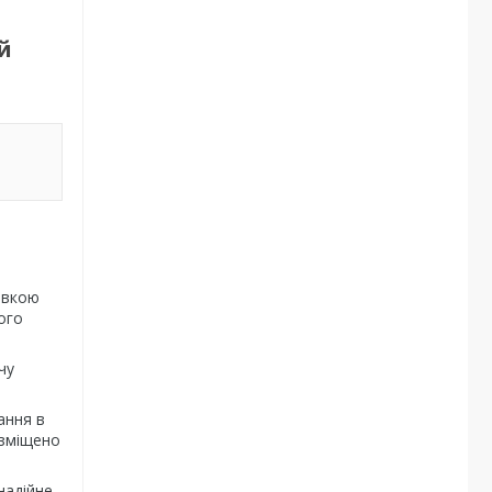
й
івкою
ого
чу
ання в
озміщено
надійне