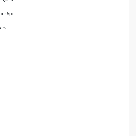
ї зброї
ять