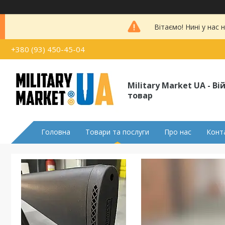
Вітаємо! Нині у нас
+380 (93) 450-45-04
Military Market UA - В
товар
Головна
Товари та послуги
Про нас
Конт