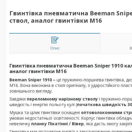
Гвинтівка пневматична Beeman Sniper 
ствол, аналог гвинтівки М16
Опис
Х
Гвинтівка пневматична Beeman Sniper 1910 кал.
аналог гвинтівки М16
Beeman Sniper 1910 –
це пружинно-поршнева гвинтівка, ди
М16. Вона виконана в стилі оригіналу, з ударостійкого плас
зовнішнього вигляду.
Завдяки
переломному нарізному стволу
і пружинно-порш
швидкість і енергію польоту кулі (
початкова швидкість 30
Мушка та цілик гвинтівки оснащені
оптоволоконними стри
умовах недостатньої освітленості. Корпус гвинтівки обладн
невеличку
планку Пікатінні / Вівер
, яка дасть змогу закрі
Гвинтівка має пістолетне руків'я з текстурованою поверхн