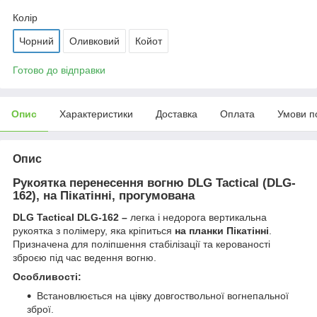
Колір
Чорний
Оливковий
Койот
Готово до відправки
Опис
Характеристики
Доставка
Оплата
Умови п
Опис
Рукоятка перенесення вогню DLG Tactical (DLG-
162), на Пікатінні, прогумована
DLG Tactical DLG-162 –
легка і недорога вертикальна
рукоятка з полімеру, яка кріпиться
на планки Пікатінні
.
Призначена для поліпшення стабілізації та керованості
зброєю під час ведення вогню.
Особливості:
Встановлюється на цівку довгоствольної вогнепальної
зброї.