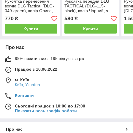
Рукоятка перенесення
Рукоятка передня DLG
Руко
вогню DLG Tactical (DLG-
TACTICAL (DLG-115-
вог
049-green), колір Олива,
black), колір Чорний, з
(DLG
горизонтальна, на планку
відсіком, з планкою
сошк
770
580
1 5
₴
₴
Picatinny, упор на цівку
Пікатінні, рукоятка
піка
перенесення вогню
мм
Купити
Купити
Про нас
99% позитивних з 195 відгуків за рік
Працює з 10.06.2022
м. Київ
Київ, Україна
Контакти
Сьогодні працює з 10:00 до 17:00
Показати весь графік роботи
Про нас