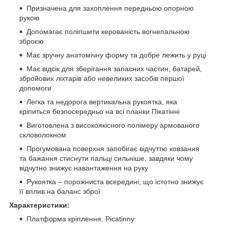
Призначена для захоплення передньою опорною
рукою
Допомагає поліпшити керованість вогнепальною
зброєю
Має зручну анатомічну форму та добре лежить у руці
Має відсік для зберігання запасних частин, батарей,
збройових ліхтарів або невеликих засобів першої
допомоги
Легка та недорога вертикальна рукоятка, яка
кріпиться безпосередньо на всі планки Пікатінні
Виготовлена з високоякісного полімеру армованого
скловолокном
Прогумована поверхня запобігає відчуттю ковзання
та бажання стиснути пальці сильніше, завдяки чому
відчутно знижує навантаження на руку
Рукоятка – порожниста всередині, що істотно знижує
її вплив на баланс зброї
Характеристики:
Платформа кріплення: Picatinny