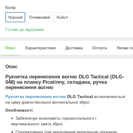
Колір
Чорний
Оливковий
Койот
Готово до відправки
Опис
Характеристики
Доставка
Оплата
Умови п
Опис
Рукоятка перенесення вогню DLG Tactical (DLG-
048) на планку Picatinny, складана, ручка
перенесення вогню
Рукоятка перенесення вогню
DLG Tactical
встановлюється
на цівку довгоствольної вогнепальної зброї.
Особливості
Забезпечує можливість горизонтального і
вертикального хвата зброї.
Спроектована для захоплення передньою опорною