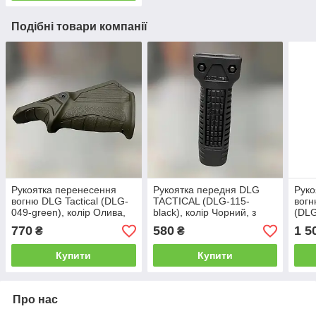
Подібні товари компанії
Рукоятка перенесення
Рукоятка передня DLG
Руко
вогню DLG Tactical (DLG-
TACTICAL (DLG-115-
вог
049-green), колір Олива,
black), колір Чорний, з
(DLG
горизонтальна, на планку
відсіком, з планкою
сошк
770
580
1 5
₴
₴
Picatinny, упор на цівку
Пікатінні, рукоятка
піка
перенесення вогню
мм
Купити
Купити
Про нас