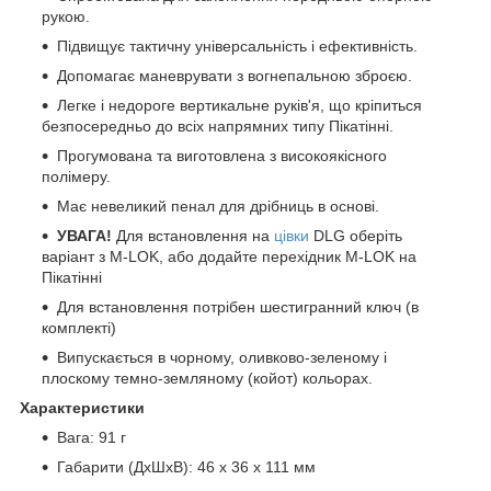
рукою.
Підвищує тактичну універсальність і ефективність.
Допомагає маневрувати з вогнепальною зброєю.
Легке і недороге вертикальне руків'я, що кріпиться
безпосередньо до всіх напрямних типу Пікатінні.
Прогумована та виготовлена з високоякісного
полімеру.
Має невеликий пенал для дрібниць в основі.
УВАГА!
Для встановлення на
цівки
DLG оберіть
варіант з M-LOK, або додайте перехідник M-LOK на
Пікатінні
Для встановлення потрібен шестигранний ключ (в
комплекті)
Випускається в чорному, оливково-зеленому і
плоскому темно-земляному (койот) кольорах.
Характеристики
Вага: 91 г
Габарити (ДхШхВ): 46 х 36 х 111 мм