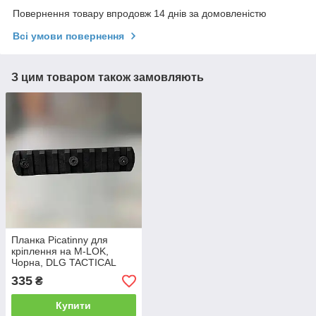
Повернення товару впродовж 14 днів за домовленістю
Всі умови повернення
З цим товаром також замовляють
Планка Picatinny для
кріплення на M-LOK,
Чорна, DLG TACTICAL
(DLG-112-black) 9 Slots,
335
₴
планка Пікатінні для M-
LOK 9 слотів
Купити