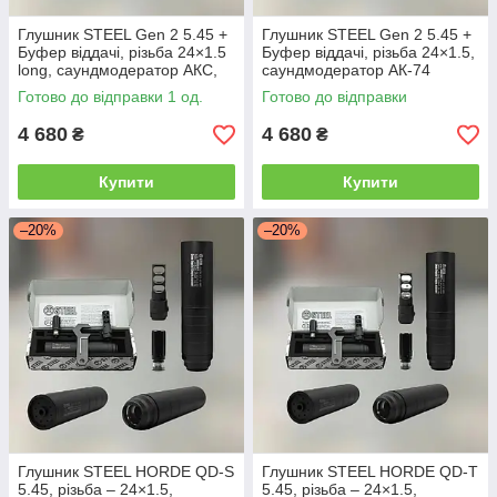
Глушник STEEL Gen 2 5.45 +
Глушник STEEL Gen 2 5.45 +
Буфер віддачі, різьба 24×1.5
Буфер віддачі, різьба 24×1.5,
long, саундмодератор АКС,
саундмодератор АК-74
АКСУ (016.000.000-34 L)
(016.000.000-34)
Готово до відправки 1 од.
Готово до відправки
4 680
4 680
₴
₴
Купити
Купити
–20%
–20%
Глушник STEEL HORDE QD-S
Глушник STEEL HORDE QD-T
5.45, різьба – 24×1.5,
5.45, різьба – 24×1.5,