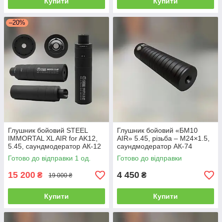
Купити
Купити
–20%
Глушник бойовий STEEL
Глушник бойовий «БМ10
IMMORTAL XL AIR for AK12,
AIR» 5.45, різьба – M24×1.5,
5.45, саундмодератор АК-12
саундмодератор АК-74
Готово до відправки 1 од.
Готово до відправки
15 200
4 450
₴
₴
19 000 ₴
Купити
Купити