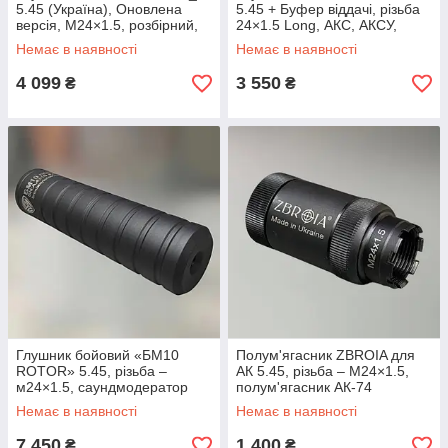
5.45 (Україна), Оновлена
5.45 + Буфер віддачі, різьба
версія, М24×1.5, розбірний,
24×1.5 Long, АКС, АКСУ,
дюралюміній,
відновлений після 100
Немає в наявності
Немає в наявності
саундмодератор АК-74,
пострілів
АКС-74, АКС-74У
4 099
3 550
₴
₴
Глушник бойовий «БМ10
Полум'ягасник ZBROIA для
ROTOR» 5.45, різьба –
АК 5.45, різьба – М24×1.5,
м24×1.5, саундмодератор
полум'ягасник АК-74
АК-74
(Z8.5.16.001)
Немає в наявності
Немає в наявності
7 450
1 400
₴
₴