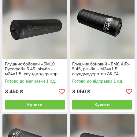
Глушник бойовий «БМ10
Глушник бойовий «БМ6 AIR»
Русофоб» 5.45, різьба –
5.45, різьба – M24×1.5,
м24×1.5, саундмодератор
саундмодератор АК-74
АК-74
Готово до відправки 1 од.
Готово до відправки 1 од.
3 450
3 050
₴
₴
Купити
Купити