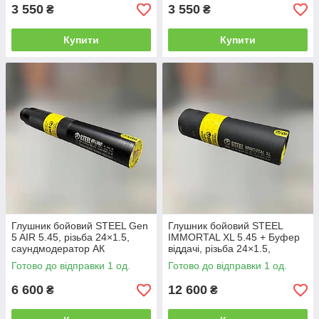
3 550
3 550
₴
₴
Купити
Купити
Глушник бойовий STEEL Gen
Глушник бойовий STEEL
5 AIR 5.45, різьба 24×1.5,
IMMORTAL XL 5.45 + Буфер
саундмодератор АК
віддачі, різьба 24×1.5,
саундмодератор АК-74
Готово до відправки 1 од.
Готово до відправки 1 од.
(012.000.000-34)
6 600
12 600
₴
₴