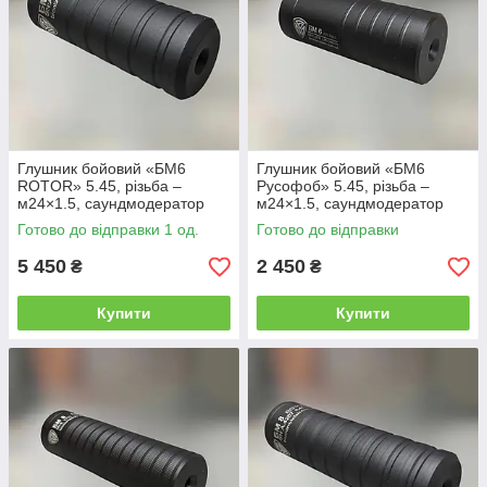
Глушник бойовий «БМ6
Глушник бойовий «БМ6
ROTOR» 5.45, різьба –
Русофоб» 5.45, різьба –
м24×1.5, саундмодератор
м24×1.5, саундмодератор
АК-74
АК-74
Готово до відправки 1 од.
Готово до відправки
5 450
2 450
₴
₴
Купити
Купити