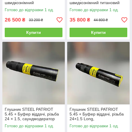
швидкознімний
швидкознімний титановий
саундмодератор, ПБС
саундмодератор
Готово до відправки 1 од.
Готово до відправки 1 од.
26 500
35 800
₴
₴
33 200 ₴
44 800 ₴
Купити
Купити
Глушник STEEL PATRIOT
Глушник STEEL PATRIOT
5.45 + Буфер віддачі, різьба
5.45 + Буфер віддачі, різьба
24 × 1.5, саундмодератор
24×1.5 Long,
АК-74 (018.000.000-34)
саундмодератор АКС, АКСУ
Готово до відправки 1 од.
Готово до відправки 1 од.
(018.000.000-34 L)