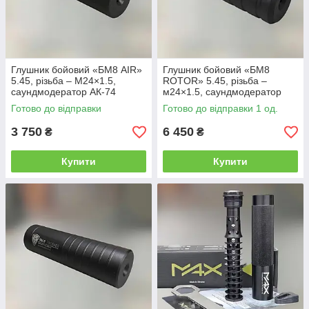
Глушник бойовий «БМ8 AIR»
Глушник бойовий «БМ8
5.45, різьба – M24×1.5,
ROTOR» 5.45, різьба –
саундмодератор АК-74
м24×1.5, саундмодератор
АК-74
Готово до відправки
Готово до відправки 1 од.
3 750
6 450
₴
₴
Купити
Купити