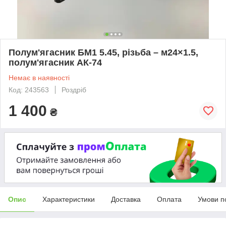
Полум'ягасник БМ1 5.45, різьба – м24×1.5,
полум'ягасник АК-74
Немає в наявності
Код: 243563
Роздріб
1 400
₴
Опис
Характеристики
Доставка
Оплата
Умови п