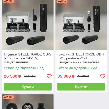
–20%
–20%
Глушник STEEL HORDE QD-S
Глушник STEEL HORDE QD-T
5.45, різьба – 24×1.5,
5.45, різьба – 24×1.5,
швидкознімний
швидкознімний титановий
саундмодератор, ПБС
саундмодератор
Готово до відправки 1 од.
Готово до відправки 1 од.
26 500
35 800
₴
₴
33 200 ₴
44 800 ₴
Купити
Купити
–20%