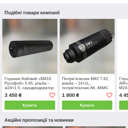
Подібні товари компанії
Глушник бойовий «БМ10
Полум'ягасник БМ2 7.62,
Глу
Русофоб» 5.45, різьба –
різьба – 14×1L,
AIR»
м24×1.5, саундмодератор
полум'ягасник АК, АКМС
M24×
АК-74
АК-7
3 450
1 800
4 4
₴
₴
Купити
Купити
Акційні пропозиції та новинки