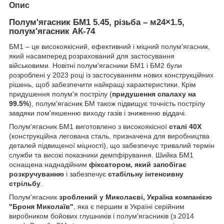
Опис
Полум'ягасник БМ1 5.45, різьба – м24×1.5,
полум'ягасник АК-74
БМ1 – це високоякісний, ефективний і міцний полум'ягасник,
який насамперед розрахований для застосування
військовими. Новітні полум'ягасники БМ1 і БМ2 були
розроблені у 2023 році із застосуванням нових конструкційних
рішень, щоб забезпечити найкращі характеристики. Крім
придушення полум'я пострілу (
придушення спалаху на
99.5%
), полум'ягасник БМ також підвищує точність пострілу
завдяки пом'якшенню виходу газів і зниженню віддачі.
Полум'ягасник БМ1 виготовлено з високоякісної
сталі 40Х
(конструкційна легована сталь, призначена для виробництва
деталей підвищеної міцності), що забезпечує тривалий термін
служби та високі показники демпфірування. Шийка БМ1
оснащена наднадійним
фіксатором, який запобігає
розкручуванню
і забезпечує
стабільну інтенсивну
стрільбу
.
Полум'ягасник
зроблений у Миколаєві, Україна компанією
"Броня Миколаїв"
, яка є першим в Україні серійним
виробником бойових глушників і полум'ягасників (з 2014