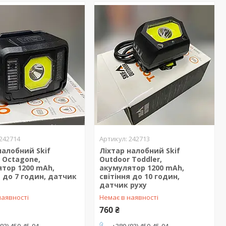
242714
242713
налобний Skif
Ліхтар налобний Skif
 Octagone,
Outdoor Toddler,
тор 1200 mAh,
акумулятор 1200 mAh,
я до 7 годин, датчик
світіння до 10 годин,
датчик руху
наявності
Немає в наявності
760 ₴