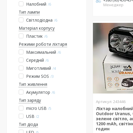
+380 (93) 450-45
Налобний
6
Менеджер
Тип лампи
Світлодіодна
6
Матеріал корпусу
Пластик
6
Режими роботи ліхтаря
Максимальний
6
Середній
6
Миготливий
4
Режим SOS
3
Тип живлення
Акумулятор
6
Тип заряду
243446
micro USB
Ліхтар налобний
5
Outdoor Uranus, 
USB
2
зелене світло, 
1200 mAh, світін
Тип діода
годин
LED
5