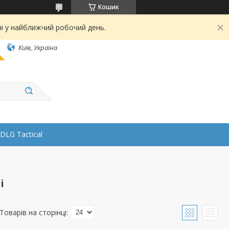
Кошик
ні у найближчий робочий день.
Київ, Україна
DLG Tactical
і