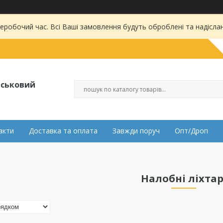
 неробочий час. Всі Ваші замовлення будуть оброблені та надісла
ійськовий
акти
Доставка та оплата
Завжди поруч
Опт/Дроп
Налобні ліхтар