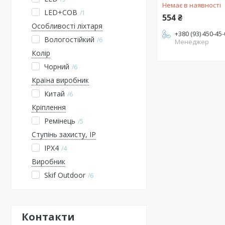
Немає в наявності
LED+COB
1
554 ₴
Особливості ліхтаря
+380 (93) 450-45
Вологостійкий
6
Менеджер
Колір
Чорний
6
Країна виробник
Китай
6
Кріплення
Ремінець
5
Ступінь захисту, IP
IPX4
4
Виробник
Skif Outdoor
6
Контакти