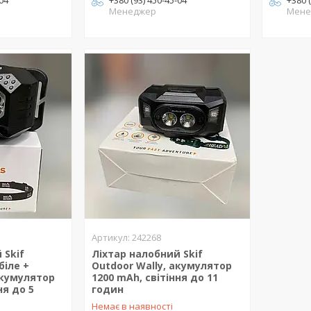
-04
+380 (93) 450-45-04
+380 
Менеджер
Мене
242268
 Skif
Ліхтар налобний Skif
біле +
Outdoor Wally, акумулятор
акумулятор
1200 mAh, світіння до 11
ня до 5
годин
Немає в наявності