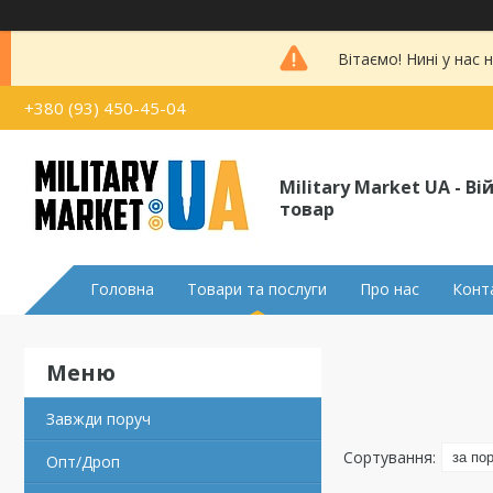
Вітаємо! Нині у нас
+380 (93) 450-45-04
Military Market UA - В
товар
Головна
Товари та послуги
Про нас
Конт
Завжди поруч
Опт/Дроп