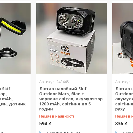
243445
 Skif
Ліхтар налобний Skif
Ліхтар 
ap,
Outdoor Mars, біле +
Outdoor
0 mAh,
червоне світло, акумулятор
акумуля
один, датчик
1200 mAh, світіння до 5
світінн
годин
руху
Немає в наявності
Немає в 
594 ₴
836 ₴