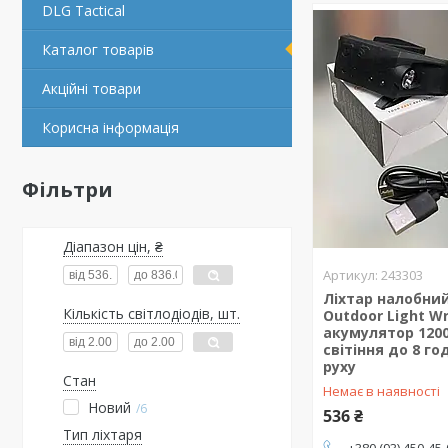
DLG Tactical
Каталог товарів
Акційні товари
Корисна інформація
Фільтри
Діапазон цін, ₴
243303
Ліхтар налобний
Кількість світлодіодів, шт.
Outdoor Light Wr
акумулятор 120
світіння до 8 г
руху
Стан
Немає в наявності
Новий
6
536 ₴
Тип ліхтаря