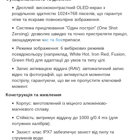
Дисплей: висококонтрастний OLED-екран з
роздільною здатністю 1024×768 пікселів, що гарантує
чітке та яскраве повноколірне зображення.
Система прицілювання "Один постріл" (One Shot
Zeroing): дозволяє швидко та точно пристреляти приціл,
заощаджуючи ч
ас та боє
припаси.
Режими зображення: 6 вибіркових режимів
псевдокольору (наприклад, White Hot, Iron Red, Fusion,
Green Hot) для адаптації до умов та типу цілі.
Запис активацією віддачі (RAV): автоматичний запис
відео та фотографій, що активується моментом
пострілу, гарантуючи, що ви не пропустите ключовий
момент.
Конструкція та живлення
Корпус: виготовлений із міцного алюмінієво-
магнієвого сплаву.
Стійкість: витримує віддачу до 1000 g/0.4 ms (для
потужних калібрів).
Захист: клас IPX7 забезпечує захист від пилу та
струменів води.