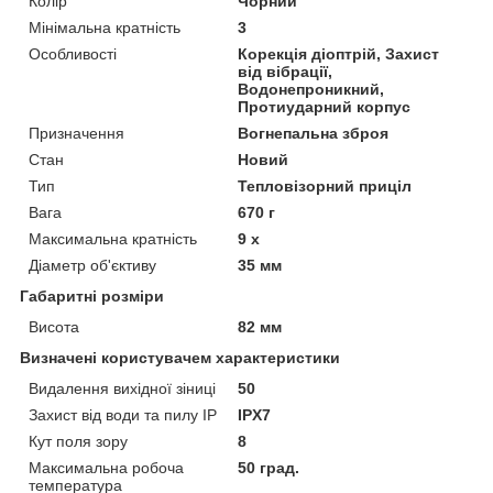
Колір
Чорний
Мінімальна кратність
3
Особливості
Корекція діоптрій, Захист
від вібрації,
Водонепроникний,
Протиударний корпус
Призначення
Вогнепальна зброя
Стан
Новий
Тип
Тепловізорний приціл
Вага
670 г
Максимальна кратність
9 х
Діаметр об'єктиву
35 мм
Габаритні розміри
Висота
82 мм
Визначені користувачем характеристики
Видалення вихідної зіниці
50
Захист від води та пилу IP
IPX7
Кут поля зору
8
Максимальна робоча
50 град.
температура