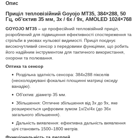
Опис
Приціл тепловізійний Goyojo MT35, 384×288, 50
Гц, об'єктив 35 мм, 3х / 6х / 9х, AMOLED 1024×768
GOYOJO MT35 –
це професійний тепловізійний приціл,
розроблений для підвищення ефективності спостереження та
стрільби в умовах нульової видимості. Приціл поєднує
високочутливий сенсор з передовими функціями, що робить
його надійним інструментом для тактичного використання,
охорони та полювання.
Оптика та сенсор
Роздільна здатність сенсора: 384х288 пікселів
(неохолоджувані фокальні площинні матриці оксиду
ванадію).
Об'єктив: діаметр 35 мм.
Збільшення: Оптичне збільшення від 3х до 9x, яке
розширюється цифровим зумом 1x/2х/4х (до 36х
загального збільшення).
Дальність виявлення: ефективна дальність виявлення
цілі становить 1500–1800 метрів.
Функціональність та дисплей