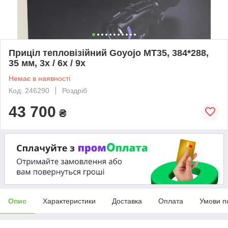
Приціл тепловізійний Goyojo MT35, 384*288,
35 мм, 3х / 6х / 9х
Немає в наявності
Код: 246290
Роздріб
43 700
₴
Опис
Характеристики
Доставка
Оплата
Умови п