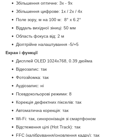
Збільшення оптичне: 3х - 9x
Збільшення цифрове: 1х / 2х / 4х
Поле зору, м на 100 м: 8° x 6.2°
Віддаль вихідної зіниці: 50 мм
Область фокуса від: 2 м
Діоптрійне налаштування -5/+5
Екран і функції
Дисплей OLED 1024х768, 0.39 дюйма
Відеозапис: так
Фотозйомка: так
Аудіозапис: ні
Псевдокольорові режими: 8
Корекція дефектних пікселів: так
Автоматична корекція: так
Wi-Fi: так, синхронізація зі смартфоном
Відстеження цілі (Hot Track): так
FFC (калібрування/оновлення кадру): так