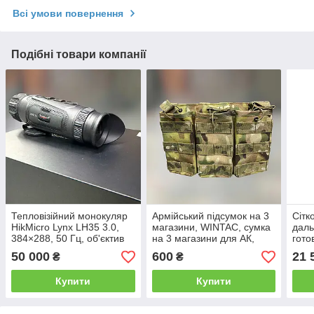
Всі умови повернення
Подібні товари компанії
Тепловізійний монокуляр
Армійський підсумок на 3
Сітк
HikMicro Lynx LH35 3.0,
магазини, WINTAC, сумка
даль
384×288, 50 Гц, об'єктив
на 3 магазини для АК,
гото
35 мм, AMOLED
Мультикам, Cordura
сітки
50 000
600
21 
₴
₴
1920×1080 (HM-TSF3-
1000D
35Y1G/W1-LH35 3.0)
Купити
Купити