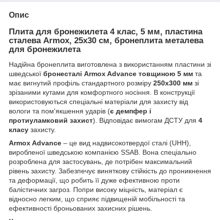
Опис
Плита для бронежилета 4 клас, 5 мм, пластина
сталева Armox, 25x30 см, бронеплита металева
для бронежилета
Надійна бронеплита виготовлена з використанням пластини зі
шведської
бронесталі Armox Advance товщиною 5 мм
та
має вигнутий профіль стандартного розміру
250х300 мм
зі
зрізаними кутами для комфортного носіння. В конструкції
використовуються спеціальні матеріали для захисту від
вологи та пом'якшення ударів (
є демпфер і
протиуламковий захист
). Відповідає вимогам ДСТУ для
4
класу
захисту.
Armox Advance
– це вид надвисокотвердої сталі (UHH),
виробленої шведською компанією SSAB. Вона спеціально
розроблена для застосувань, де потрібен максимальний
рівень захисту. Забезпечує виняткову стійкість до проникнення
та деформації, що робить її дуже ефективною проти
балістичних загроз. Попри високу міцність, матеріал є
відносно легким, що сприяє підвищеній мобільності та
ефективності броньованих захисних рішень.