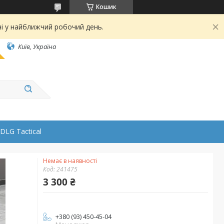
Кошик
ні у найближчий робочий день.
Київ, Україна
DLG Tactical
Немає в наявності
Код:
241475
3 300 ₴
+380 (93) 450-45-04