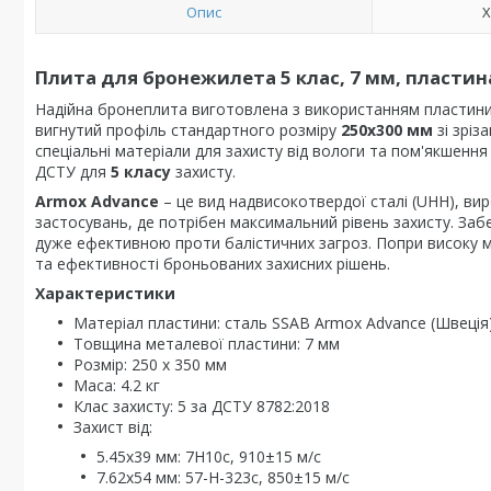
Опис
Х
Плита для бронежилета 5 клас, 7 мм, пласти
Надійна бронеплита виготовлена з використанням пластини
вигнутий профіль стандартного розміру
250х300 мм
зі зріз
спеціальні матеріали для захисту від вологи та пом'якшення 
ДСТУ для
5 класу
захисту.
Armox Advance
– це вид надвисокотвердої сталі (UHH), в
застосувань, де потрібен максимальний рівень захисту. Заб
дуже ефективною проти балістичних загроз. Попри високу мі
та ефективності броньованих захисних рішень.
Характеристики
Матеріал пластини: сталь SSAB Armox Advance (Швеція
Товщина металевої пластини: 7 мм
Розмір: 250 х 350 мм
Маса: 4.2 кг
Клас захисту: 5 за ДСТУ 8782:2018
Захист від:
5.45х39 мм: 7H10c, 910±15 м/с
7.62х54 мм: 57-H-323c, 850±15 м/с