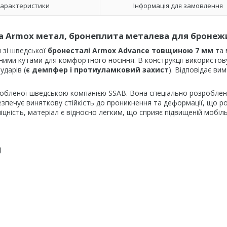
арактеристики
Інформація для замовлення
на Armox метал, бронеплита металева для броне
 зі шведської
бронесталі Armox Advance товщиною 7 мм
та 
аними кутами для комфортного носіння. В конструкції використо
ударів (
є демпфер і протиуламковий захист
). Відповідає ви
иробленої шведською компанією SSAB. Вона спеціально розроблен
езпечує виняткову стійкість до проникнення та деформації, що ро
цність, матеріал є відносно легким, що сприяє підвищеній мобіл
)