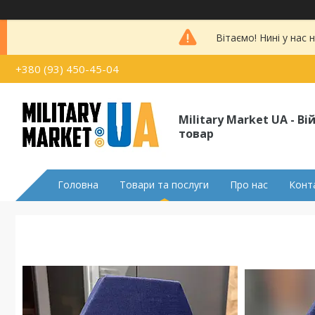
Вітаємо! Нині у нас
+380 (93) 450-45-04
Military Market UA - В
товар
Головна
Товари та послуги
Про нас
Конт