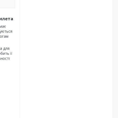
жилета
має
вуються
могам
а для
бить її
ьності