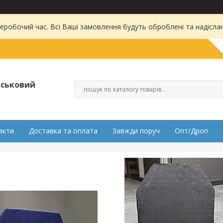
 неробочий час. Всі Ваші замовлення будуть оброблені та надісла
ійськовий
акти
Доставка та оплата
Завжди поруч
Опт/Дроп