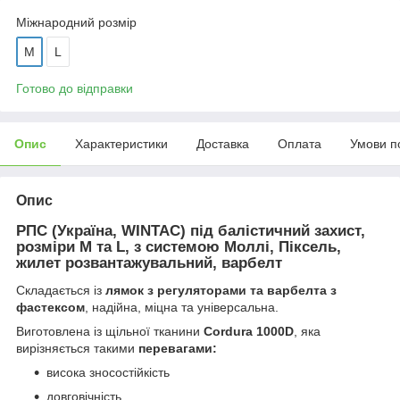
Міжнародний розмір
M
L
Готово до відправки
Опис
Характеристики
Доставка
Оплата
Умови п
Опис
РПС (Україна, WINTAC) під балістичний захист,
розміри M та L, з системою Моллі, Піксель,
жилет розвантажувальний, варбелт
Складається із
лямок з регуляторами та варбелта з
фастексом
, надійна, міцна та універсальна.
Виготовлена із щільної тканини
Cordura 1000D
, яка
вирізняється такими
перевагами:
висока зносостійкість
довговічність