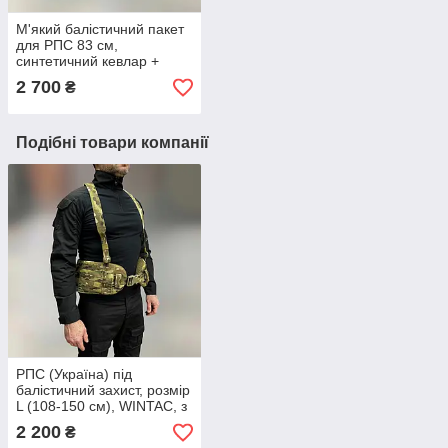
М'який балістичний пакет
для РПС 83 см,
синтетичний кевлар +
НВМПЕ, захист ДСТУ 1
2 700
₴
Подібні товари компанії
РПС (Україна) під
балістичний захист, розмір
L (108-150 см), WINTAC, з
системою Моллі,
2 200
₴
Мультикам, жилет