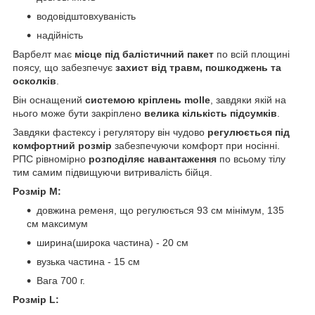
водовідштовхуваність
надійність
Варбелт має
місце під балістичний пакет
по всій площині
поясу, що забезпечує
захист від травм, пошкоджень та
осколків
.
Він оснащений
системою кріплень molle
, завдяки якій на
нього може бути закріплено
велика кількість підсумків
.
Завдяки фастексу і регулятору він чудово
регулюється під
комфортний розмір
забезпечуючи комфорт при носінні.
РПС рівномірно
розподіляє навантаження
по всьому тілу
тим самим підвищуючи витривалість бійця.
Розмір M:
довжина ременя, що регулюється 93 см мінімум, 135
см максимум
ширина(широка частина) - 20 см
вузька частина - 15 см
Вага 700 г.
Розмір L: