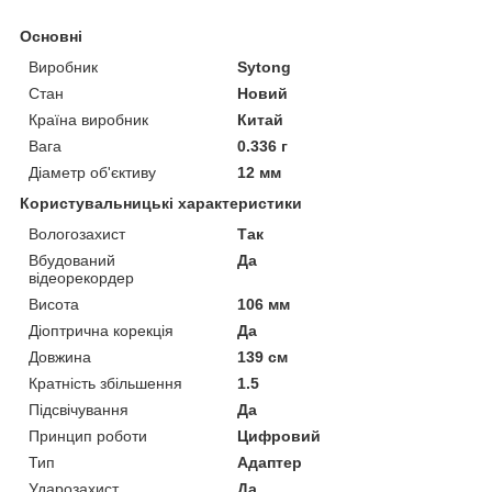
Основні
Виробник
Sytong
Стан
Новий
Країна виробник
Китай
Вага
0.336 г
Діаметр об'єктиву
12 мм
Користувальницькі характеристики
Вологозахист
Так
Вбудований
Да
відеорекордер
Висота
106 мм
Діоптрична корекція
Да
Довжина
139 см
Кратність збільшення
1.5
Підсвічування
Да
Принцип роботи
Цифровий
Тип
Адаптер
Ударозахист
Да