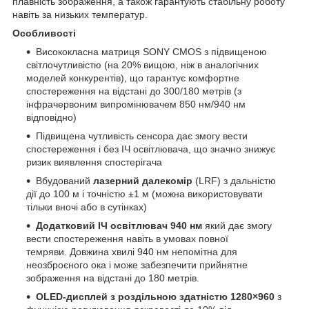
плавність зображення, а також гарантують стабільну роботу
навіть за низьких температур.
Особливості
Висококласна матриця SONY CMOS з підвищеною
світлочутливістю (на 20% вищою, ніж в аналогічних
моделей конкурентів), що гарантує комфортне
спостереження на відстані до 300/180 метрів (з
інфрачервоним випромінювачем 850 нм/940 нм
відповідно)
Підвищена чутливість сенсора дає змогу вести
спостереження і без ІЧ освітлювача, що значно знижує
ризик виявлення спостерігача
Вбудований
лазерний далекомір
(LRF) з дальністю
дії до 100 м і точністю ±1 м (можна використовувати
тільки вночі або в сутінках)
Додатковий ІЧ освітлювач 940 нм
який дає змогу
вести спостереження навіть в умовах повної
темряви. Довжина хвилі 940 нм непомітна для
неозброєного ока і може забезпечити прийнятне
зображення на відстані до 180 метрів.
OLED-дисплей з роздільною здатністю 1280×960
з