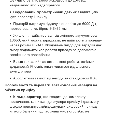
функцією регулювання яскравості до 10% від
надтемного або надяскравого
Вбудований гірометричний датчик
з індикацією
кута повороту і нахилу
Пристрій витримує віддачу з енергією до 6000 Дж,
протестовано калібром 9.3х62 мм
Живлення здійснюється від змінного акумулятора
18650, який можна заряджати, не виймаючи з приладу,
через роз'єм USB-C. Вбудоване гніздо для зарядки дає
змогу подовжити час роботи приладу за допомогою
зовнішнього павербанка.
Більш тривалий час автономної роботи, оскільки
додатковий ІЧ-освітлювач живиться від власного
акумулятора
Абсолютний захист від негоди за стандартом IPX6
Особливості та переваги встановлення насадки на
об'єктив прицілу
Кільце-адаптер
, що входить до комплекту
постачання, кріпиться до окуляра прицілу і дає змогу
швидко приєднувати/від'єднувати цифровий прилад
нічного бачення під час зміни умов стрільби, не