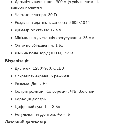
Дальність виявлення: 300 м (з увімкненим ІЧ-
випромінювачем)
Частота сенсора: 30 Гц
Роздільна здатність сенсора: 2608×1944
Діаметр об'єктива: 12 мм
Мінімальна дистанція фокусування: 25 мм
Оптичне збільшення: 1.5х
Лінійне поле зору (100 м): 42 м
Візуалізація
Дисплей: 1280×960, OLED
Яскравість екрана: 5 режимів
Режими: День, Ніч
Колірні режими: Кольоровий, Ч/Б, Зелений
Корекція діоптрій
Цифровий зум: 1х - 3.5х
Регулювання діоптрій: +5 ~ -5
Лазерний далекомір