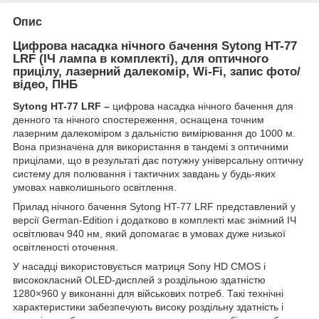
Опис
Цифрова насадка нічного бачення Sytong HT-77
LRF (ІЧ лампа в комплекті), для оптичного
прицілу, лазерний далекомір, Wi-Fi, запис фото/
відео, ПНБ
Sytong HT-77 LRF –
цифрова насадка нічного бачення для
денного та нічного спостереження, оснащена точним
лазерним далекоміром з дальністю вимірювання до 1000 м.
Вона призначена для використання в тандемі з оптичними
прицілами, що в результаті дає потужну універсальну оптичну
систему для полювання і тактичних завдань у будь-яких
умовах навколишнього освітлення.
Прилад нічного бачення Sytong HT-77 LRF представлений у
версії German-Edition і додатково в комплекті має знімний ІЧ
освітлювач 940 нм, який допомагає в умовах дуже низької
освітленості оточення.
У насадці використовується матриця Sony HD CMOS і
висококласний OLED-дисплей з роздільною здатністю
1280×960 у виконанні для військових потреб. Такі технічні
характеристики забезпечують високу роздільну здатність і