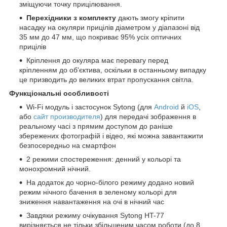
зміщуючи точку прицілювання.
Перехідники з комплекту
дають змогу кріпити
насадку на окуляри прицілів діаметром у діапазоні від
35 мм до 47 мм, що покриває 95% усіх оптичних
прицілів
Кріплення до окуляра має перевагу перед
кріпленням до об'єктива, оскільки в останньому випадку
це призводить до великих втрат пропускання світла.
Функціональні особливості
Wi-Fi модуль і застосунок Sytong (для
Android
й
iOS
,
або
сайт производителя
) для передачі зображення в
реальному часі з прямим доступом до раніше
збережених фотографій і відео, які можна завантажити
безпосередньо на смартфон
2 режими спостереження: денний у кольорі та
монохромний нічний.
На додаток до чорно-білого режиму додано новий
режим нічного бачення в зеленому кольорі для
зниження навантаження на очі в нічний час
Завдяки режиму очікування Sytong HT-77
вирізняється не тільки збільшеним часом роботи (до 8