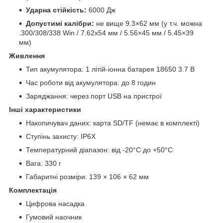
Ударна стійкість:
6000 Дж
Допустимі калібри:
не вище 9.3×62 мм (у т.ч. можна
.300/308/338 Win / 7.62x54 мм / 5.56×45 мм / 5.45×39
мм)
Живлення
Тип акумулятора: 1 літій-іонна батарея 18650 3.7 В
Час роботи від акумулятора: до 8 годин
Заряджання: через порт USB на пристрої
Інші характеристики
Накопичувач даних: карта SD/TF (немає в комплекті)
Ступінь захисту: IP6X
Температурний діапазон: від -20°C до +50°C
Вага: 330 г
Габаритні розміри: 139 × 106 × 62 мм
Комплектація
Цифрова насадка
Гумовий наочник