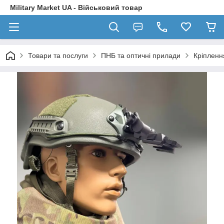
Military Market UA - Військовий товар
Товари та послуги
ПНБ та оптичні прилади
Кріпленн