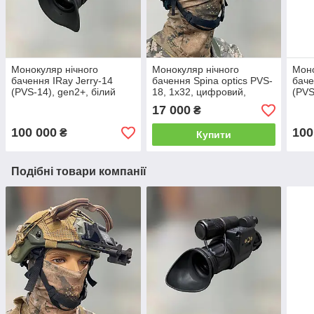
Монокуляр нічного
Монокуляр нічного
Моно
бачення IRay Jerry-14
бачення Spina optics PVS-
баче
(PVS-14), gen2+, білий
18, 1х32, цифровий,
(PVS
фосфор
кріплення на шолом,
фос
17 000
₴
підсумок
100 000
100
₴
Купити
Подібні товари компанії