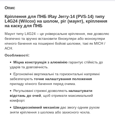
Опис
Кріплення для ПНБ IRay Jerry-14 (PVS-14) типу
L4G24 (Wilcox) на шолом, ріг (маунт), кріплення
на каску для ПНБ
Маунт типу L4G24 – це універсальне кріплення, яке дозволяє
безпечно та зручно встановити бінокуляри або монокуляри
нічного бачення на поширені бойові шоломи, такі як MICH /
ACH.
Особливості:
Міцна конструкція з алюмінію
гарантує стійкість до
ударів та довговічність.
Ергономічні вертикальні та горизонтальні напрямні
забезпечують
точне налаштування положення
приладу нічного бачення перед очима.
Регульовані стрижні дозволяють
налаштувати
відстань до очей
, щоб отримати максимальний
комфорт.
Швидкознімний механізм
дає змогу одним рухом
зняти кріплення з шолома або захисного чохла.