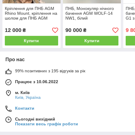
Кріплення для ПНБ AGM
ПНБ, Монокуляр нічного
ПНБ,
Rhino Mount, кріплення на
бачення AGM WOLF-14
баче
шолом для ПНБ AGM
NW1, білий
G1 з
PVS-7, PVS-14
люмінофор, кріплення на
шоло
шолом, футляр
сист
12 000
90 000
9 8
₴
₴
голо
Купити
Купити
Про нас
99% позитивних з 195 відгуків за рік
Працює з 10.06.2022
м. Київ
Київ, Україна
Контакти
Сьогодні вихідний
Показати весь графік роботи