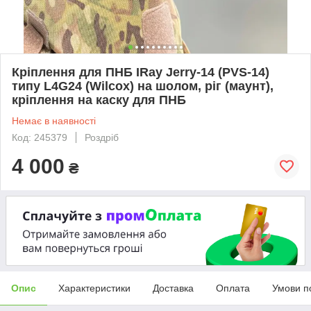
Кріплення для ПНБ IRay Jerry-14 (PVS-14)
типу L4G24 (Wilcox) на шолом, ріг (маунт),
кріплення на каску для ПНБ
Немає в наявності
Код: 245379
Роздріб
4 000
₴
Опис
Характеристики
Доставка
Оплата
Умови п