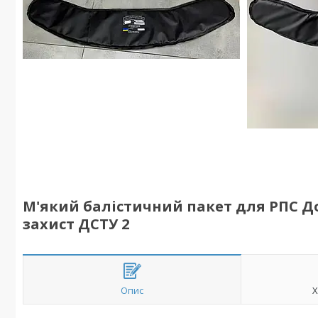
М'який балістичний пакет для РПС До
захист ДСТУ 2
Опис
Х