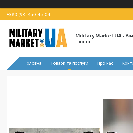
+380 (93) 450-45-04
Military Market UA - В
товар
Головна
Товари та послуги
Про нас
Конт