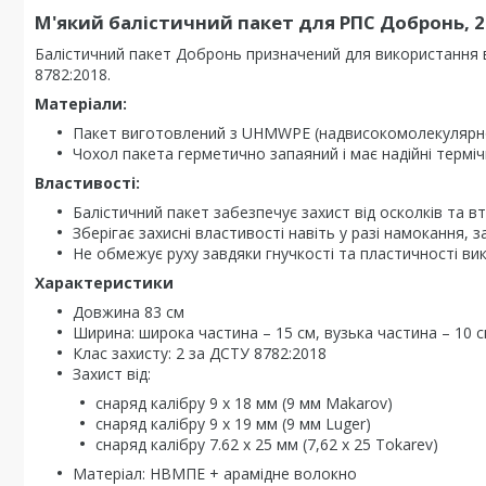
М'який балістичний пакет для РПС Добронь, 2
Балістичний пакет Добронь призначений для використання в 
8782:2018.
Матеріали:
Пакет виготовлений з UHMWPE (надвисокомолекулярног
Чохол пакета герметично запаяний і має надійні термічн
Властивості:
Балістичний пакет забезпечує захист від осколків та 
Зберігає захисні властивості навіть у разі намокання
Не обмежує руху завдяки гнучкості та пластичності ви
Характеристики
Довжина 83 см
Ширина: широка частина – 15 см, вузька частина – 10 
Клас захисту: 2 за ДСТУ 8782:2018
Захист від:
снаряд калібру 9 х 18 мм (9 мм Makarov)
снаряд калібру 9 х 19 мм (9 мм Luger)
снаряд калібру 7.62 х 25 мм (7,62 x 25 Tokarev)
Матеріал: НВМПЕ + арамідне волокно