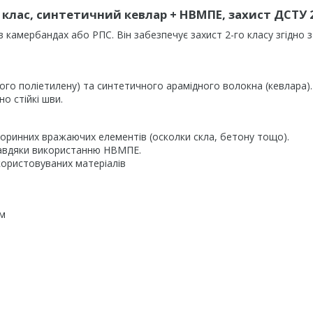
 клас, синтетичний кевлар + НВМПЕ, захист ДСТУ 
камербандах або РПС. Він забезпечує захист 2-го класу згідно 
о поліетилену) та синтетичного арамідного волокна (кевлара).
о стійкі шви.
вторинних вражаючих елементів (осколки скла, бетону тощо).
, завдяки використанню НВМПЕ.
користовуваних матеріалів
см