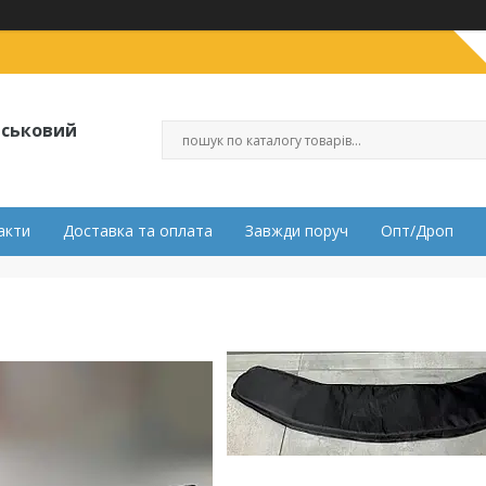
ійськовий
акти
Доставка та оплата
Завжди поруч
Опт/Дроп