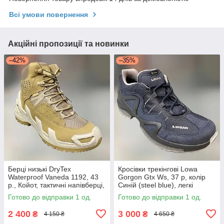
Всі умови повернення
Акційні пропозиції та новинки
–42%
–35%
Берці низькі DryTex
Кросівки трекінгові Lowa
Waterproof Vaneda 1192, 43
Gorgon Gtx Ws, 37 р, колір
р., Койот, тактичні напівберці,
Синій (steel blue), легкі
черевики для військових
черевики трекінгові
Готово до відправки 1 од.
Готово до відправки 1 од.
2 400
3 000
₴
₴
4 150 ₴
4 650 ₴