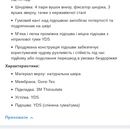
Шнурівка: 4 пари вушок внизу, фіксатор шнурка, 3
вушка зверху, гачки з нержавіючої сталі
Гумовий кант над підошвою запобігає потертості та
подряпинам на шкірі
М'яка і легка проміжна підошва і міцна підошва з
нітрилової гуми YDS
Продумана конструкція підошви забезпечує
користувачеві чудову рухливість і стійкість під час
підйому або подолання перешкод в умовах бездоріжжя
Характеристики:
Матеріал верху: натуральна шкіра
Мембрана: Gore-Tex
Підкладка: 3M Thinsulate
Устілка: YDS
Підошва: YDS (спінена гума/гума)
Приховати