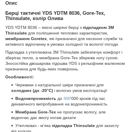
Опис
Берці тактичні YDS YDTM 8036, Gore-Tex,
Thinsulate, колір Олива
YDS YDTM 8036 – якісні шкіряні берці з
підкладкою 3M
Thinsulate
для поліпшення теплових характеристик,
мембраною Goretex
, які призначені для несення служби та
активного відпочинку в умовах холодної та вологої погоди.
Підкладка з утеплювача 3M Thinsulate забезпечує комфорт і
зберігає тепло, а мембрана Gore-Tex збереже ногу сухою.
Зносостійка двошарова підошва YDS з рельєфним малюнком
призначена для будь-яких поверхонь.
Особливості:
Черевики з натуральної шкіри призначені для
холодних (до -20°C)
і вологих умов експлуатації
Водонепроникність
до
300
'000 кроків під час
динамічного випробування на водонепроникність
Мембрана Gore-Tex
не пропускає вологу, але
водночас дає змогу ногам дихати
Утеплювач - м'яка
підкладка Thinsulate
для захисту
від холоду