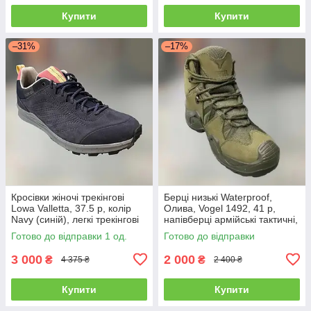
Купити
Купити
–31%
–17%
Кросівки жіночі трекінгові
Берці низькі Waterproof,
Lowa Valletta, 37.5 р, колір
Олива, Vogel 1492, 41 р,
Navy (синій), легкі трекінгові
напівберці армійські тактичні,
черевики
легкі військові напівберці (C-
Готово до відправки 1 од.
Готово до відправки
1492NHK)
3 000
2 000
₴
₴
4 375 ₴
2 400 ₴
Купити
Купити