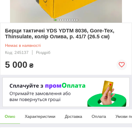
Берци тактичні YDS YDTM 8036, Gore-Tex,
Thinsulate, колір Олива, р. 41/7 (26.5 см)
Немає в наявності
Код: 245137
Роздріб
5 000
₴
Опис
Характеристики
Доставка
Оплата
Умови п