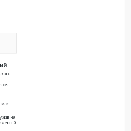
вий
ького
ення
к має
урків на
оженні й