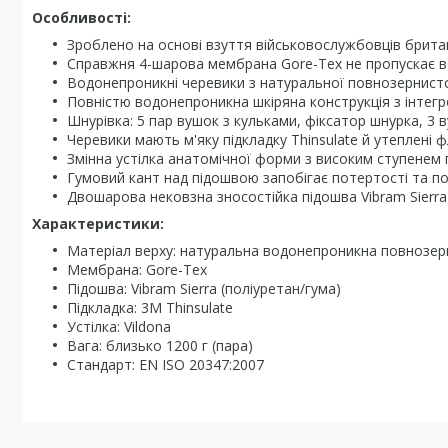
Особливості:
Зроблено на основі взуття військовослужбовців британ
Справжня 4-шарова мембрана Gore-Tex не пропускає во
Водонепроникні черевики з натуральної повнозернистої
Повністю водонепроникна шкіряна конструкція з інтег
Шнурівка: 5 пар вушок з кульками, фіксатор шнурка, 3 в
Черевики мають м'яку підкладку Thinsulate й утеплені 
Змінна устілка анатомічної форми з високим ступенем
Гумовий кант над підошвою запобігає потертості та по
Двошарова нековзна зносостійка підошва Vibram Sierr
Характеристики:
Матеріал верху: натуральна водонепроникна повнозер
Мембрана: Gore-Tex
Підошва: Vibram Sierra (поліуретан/гума)
Підкладка: 3M Thinsulate
Устілка: Vildona
Вага: близько 1200 г (пара)
Стандарт: EN ISO 20347:2007