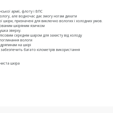
ської армії, флоту і ВПС
логу, але водночас дає змогу ногам дихати
 шкіри, призначені для виключно вологих і холодних умов.
рованим шкіряним язичком
ушка зверху.
флісовим середнім шаром для захисту від холоду
 поглинання вологи
дряпинам на шкірі
a забезпечить багато кілометрів використання
ниста шкіра