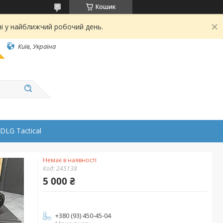
Кошик
ні у найближчий робочий день.
Київ, Україна
DLG Tactical
Немає в наявності
Код:
245138
5 000 ₴
+380 (93) 450-45-04