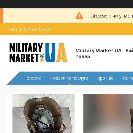
Вітаємо! Нині у нас
+380 (93) 450-45-04
Military Market UA - В
товар
Головна
Товари та послуги
Про нас
Конт