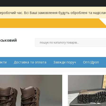
 неробочий час. Всі Ваші замовлення будуть оброблені та надісла
ійськовий
акти
Доставка та оплата
Завжди поруч
Опт/Дроп