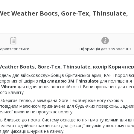
et Weather Boots, Gore-Tex, Thinsulate,
арактеристики
Інформація для замовлення
Weather Boots, Gore-Tex, Thinsulate, колір Коричне
одель для військовослужбовців британської армії, RAF і Королівс
епроникної шкіри з
підкладкою 3M Thinsulate
для поліпшення
 Vibram
для підвищення зносостійкості. Вони призначені для нес
ого клімату.
 зберігає тепло, а мембрана Gore-Tex збереже ногу сухою в
ідповідним малюнком призначена для будь-яких поверхонь. Задни
великої ширини не пропускає вологу.
ть близько до носка. Систему оснащено п'ятьма тунелями для шн
елем з подвійною заклепкою для фіксації шнурків у шостому пол
 для фіксації шнурків на язичку.