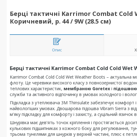
Берці тактичні Karrimor Combat Cold W
Коричневий, р. 44 / 9W (28.5 см)
Опис
Х
Берці тактичні Karrimor Combat Cold Cold Wet 
Karrimor Combat Cold Cold Wet Weather Boots – актуальна м
флоту. Це черевики високого класу з повнозернистої водон
теплових характеристик,
мембраною Goretex
і
підошвою
служби та активного відпочинку в умовах холодного і волог
Підкладка з утеплювача 3M Thinsulate забезпечує комфорт і
найвологіших умовах. Двошарова підошва Vibram Sierra з в
м'яку підкладку для комфорту і захисту, а суцільний язичок 
Шнурівка має дев'ять точок кріплення і простягається доси
кулькових підшипниках з кожного боку для регулювання, тун
трьома тунелями для шнурків у верхній частині, плюс є петля