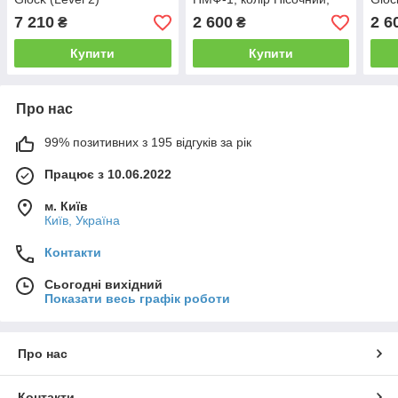
кобура під пістолет
(SC
7 210
2 600
2 6
₴
₴
Макарова
Купити
Купити
Про нас
99% позитивних з 195 відгуків за рік
Працює з 10.06.2022
м. Київ
Київ, Україна
Контакти
Сьогодні вихідний
Показати весь графік роботи
Про нас
Контакти