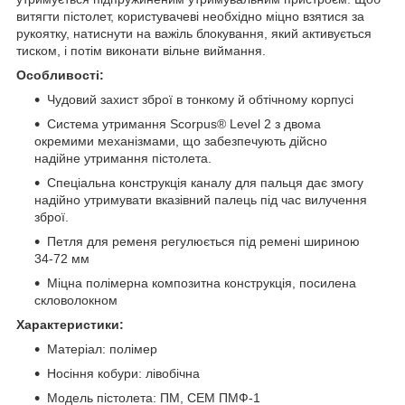
витягти пістолет, користувачеві необхідно міцно взятися за
рукоятку, натиснути на важіль блокування, який активується
тиском, і потім виконати вільне виймання.
Особливості:
Чудовий захист зброї в тонкому й обтічному корпусі
Система утримання Scorpus® Level 2 з двома
окремими механізмами, що забезпечують дійсно
надійне утримання пістолета.
Спеціальна конструкція каналу для пальця дає змогу
надійно утримувати вказівний палець під час вилучення
зброї.
Петля для ременя регулюється під ремені шириною
34-72 мм
Міцна полімерна композитна конструкція, посилена
скловолокном
Характеристики:
Матеріал: полімер
Носіння кобури: лівобічна
Модель пістолета: ПМ, СЕМ ПМФ-1