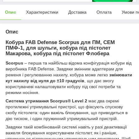
Опис
Характеристики
Доставка
Оплата
Умови п
Опис
Кобура FAB Defense Scorpus для ПМ, СЕМ
ПМФ-1, для шульги, кобура під пістолет
Макарова, кобура під пістолет Флобера
Scorpus
– перша та найбільш відома конфігурація кобури від
виробника FAB Defense. Завдяки змінним адаптерам для
ременя і регулюванню нахилу, кобура може легко
змінювати
кут нахилу від нуля до ±10 градусів
, що дає змогу
користувачеві налаштовувати кобуру під свої потреби та
режими носіння.
Система утримання Scorpus® Level 2
має два окремі
протилежні утримувальні пристрої, що фіксують спускову
скобу пістолета: один важіль блокування, що приводиться в
дію тиском, і один пружинний утримувальний пристрій.
Завдяки такій комбінованій системі навіть у разі деактивації
важеля блокування користувачем пістолет, як і раніше,
утримується підпружиненим утримувальним пристроєм. Щоб