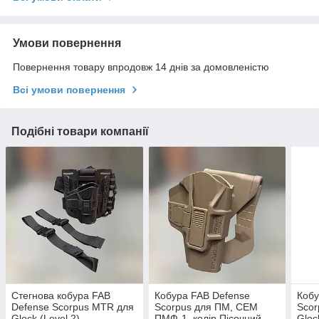
Умови повернення
Повернення товару впродовж 14 днів за домовленістю
Всі умови повернення
Подібні товари компанії
Стегнова кобура FAB
Кобура FAB Defense
Кобу
Defense Scorpus MTR для
Scorpus для ПМ, СЕМ
Scor
Glock (Level 2)
ПМФ-1, колір Пісочний,
Gloc