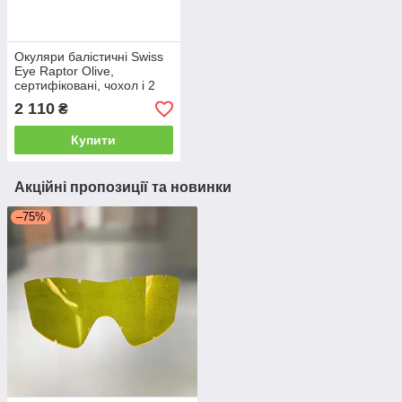
Окуляри балістичні Swiss
Eye Raptor Olive,
сертифіковані, чохол і 2
змінні скла, окуляри
2 110
₴
тактичні (10163)
Купити
Акційні пропозиції та новинки
–75%