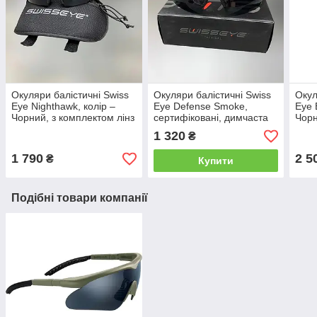
Окуляри балістичні Swiss
Окуляри балістичні Swiss
Окул
Eye Nighthawk, колір –
Eye Defense Smoke,
Eye 
Чорний, з комплектом лінз
сертифіковані, димчаста
Чорн
і чохлом, сертифіковані
лінза (40411), окуляри
і чо
1 320
₴
(40291)
тактичні
(404
1 790
2 5
₴
Купити
Подібні товари компанії