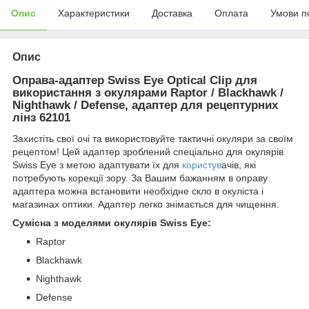
Опис
Характеристики
Доставка
Оплата
Умови п
Опис
Оправа-адаптер Swiss Eye Optical Clip для
використання з окулярами Raptor / Blackhawk /
Nighthawk / Defense, адаптер для рецептурних
лінз 62101
Захистіть свої очі та використовуйте тактичні окуляри за своїм
рецептом! Цей адаптер зроблений спеціально для окулярів
Swiss Eye з метою адаптувати їх для
користув
ачів, які
потребують корекції зору. За Вашим бажанням в оправу
адаптера можна встановити необхідне скло в окуліста і
магазинах оптики. Адаптер легко знімається для чищення.
Сумісна з моделями окулярів Swiss Eye:
Raptor
Blackhawk
Nighthawk
Defense