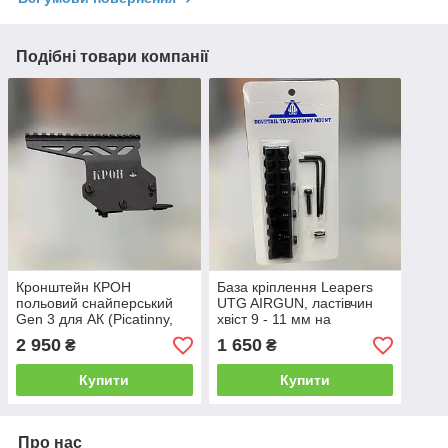
Подібні товари компанії
Кронштейн КРОН
База кріплення Leapers
польовий снайперський
UTG AIRGUN, ластівчин
Gen 3 для АК (Picatinny,
хвіст 9 - 11 мм на
без бокової планки)
Пікатінні, H: 15 мм, L: 100
2 950
1 650
₴
₴
мм, MNT-PMTOWL-A
Купити
Купити
Про нас