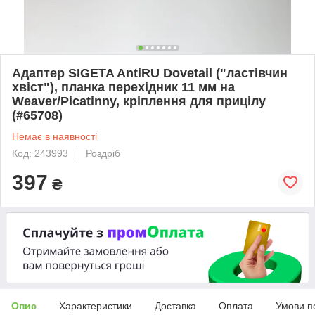
Адаптер SIGETA AntiRU Dovetail ("ластівчин
хвіст"), планка перехідник 11 мм на
Weaver/Picatinny, кріплення для прицілу
(#65708)
Немає в наявності
Код: 243993
Роздріб
397
₴
Опис
Характеристики
Доставка
Оплата
Умови п