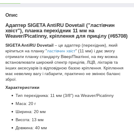
Опис
Адаптер SIGETA AntiRU Dovetail ("ластівчин
хвіст"), планка перехідник 11 мм на
Weaver/Picatinny, кріплення для прицілу (#65708)
SIGETA AntiRU Dovetail
– це адаптер (перехідник), який
кріпиться на планку "
ластівчин хвіст
" (11 мм) і дає змогу
отримати планку стандарту Вівер/Пікатінні, на яку можна
встановлювати широкий спектр прицілів, ЛЦВ, ліхтарів та
інших аксесуарів із відповідною базою кріплення. Кріплення
має невелику вагу і габарити, практично не змінює баланс
зброї.
Характеристики
Тип перехідника: 11 мм (3/8") на Weaver/Picatinny
Маса: 20 г
Ширина: 20 мм
Висота: 13 мм
Довжина: 40 мм