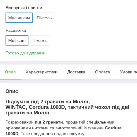
Візерунки і принти
Мультикам
Піксель
Расцветка
Multicam
Піксель
Готово до відправки
Опис
Характеристики
Доставка
Оплата
Умови п
Опис
Підсумок під 2 гранати на Моллі,
WINTAC, Cordura 1000D, тактичний чохол під дві
гранати на Моллі
Розрахований
під 2 гранати
, прошитий спеціальними
армованими нитками та виготовлений із тканини
Cordura
1000D.
Таке поєднання надає підсумку