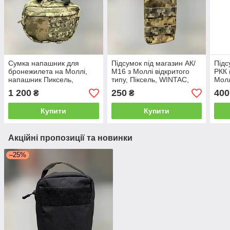
Сумка напашник для
Підсумок під магазин АК/
Підс
бронежилета на Моллі,
М16 з Моллі відкритого
РКК 
напашник Пиксель,
типу, Піксель, WINTAC,
Молл
WINTAC, Cordura 1000D,
Cordura 1000D, чохол під
WINT
1 200
250
400
₴
₴
тактичний підсумок
ріжок, підсумок під ріжок
чохо
напашник для плитоноски
такт
Купити
Купити
Акційні пропозиції та новинки
–25%