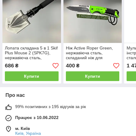
Лопата складана 5 в 1 Skif
Ніж Active Roper Green,
Муль
Plus Mouse 2 (SPK7G),
нержавіюча сталь,
інст
нержавіюча сталь,
складаний ніж для
стал
складна лопата
військових*
плос
686
400
1 4
₴
₴
багатофункціональна
Купити
Купити
Про нас
99% позитивних з 195 відгуків за рік
Працює з 10.06.2022
м. Київ
Київ, Україна