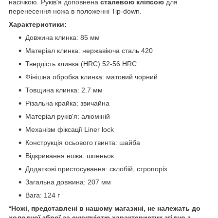
насічкою. Руків'я доповнена
сталевою кліпсою
для
перенесення ножа в положенні Tip-down.
Характеристики:
Довжина клинка: 85 мм
Матеріал клинка: нержавіюча сталь 420
Твердість клинка (HRC) 52-56 HRC
Фінішна обробка клинка: матовий чорний
Товщина клинка: 2.7 мм
Різальна крайка: звичайна
Матеріал руків'я: алюміній
Механізм фіксації Liner lock
Конструкція осьового гвинта: шайба
Відкривання ножа: шпеньок
Додаткові пристосування: склобій, стропоріз
Загальна довжина: 207 мм
Вага: 124 г
*Ножі, представлені в нашому магазині, не належать до
холодної зброї за сукупністю характеристик згідно з