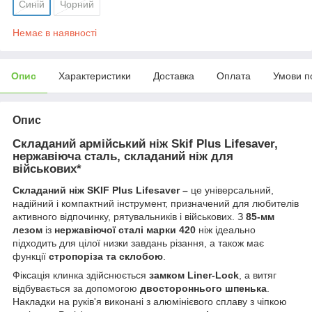
Синій
Чорний
Немає в наявності
Опис
Характеристики
Доставка
Оплата
Умови п
Опис
Складаний армійський ніж Skif Plus Lifesaver,
нержавіюча сталь, складаний ніж для
військових*
Складаний ніж SKIF Plus Lifesaver –
це універсальний,
надійний і компактний інструмент, призначений для любителів
активного відпочинку, рятувальників і військових. З
85-мм
лезом
із
нержавіючої сталі марки 420
ніж ідеально
підходить для цілої низки завдань різання, а також має
функції
стропоріза та склобою
.
Фіксація клинка здійснюється
замком Liner-Lock
, а витяг
відбувається за допомогою
двостороннього шпенька
.
Накладки на руків'я виконані з алюмінієвого сплаву з чіпкою