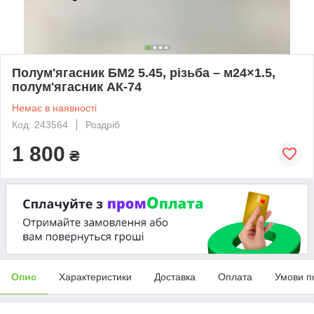
Полум'ягасник БМ2 5.45, різьба – м24×1.5,
полум'ягасник АК-74
Немає в наявності
Код: 243564
Роздріб
1 800
₴
Опис
Характеристики
Доставка
Оплата
Умови п