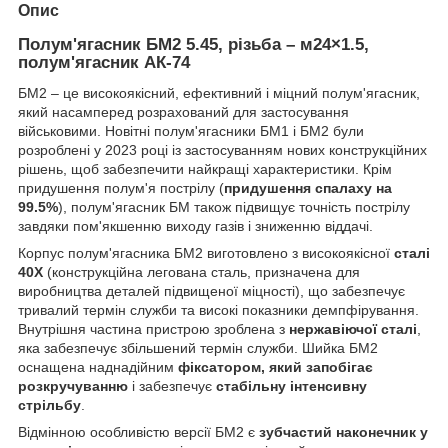
Опис
Полум'ягасник БМ2 5.45, різьба – м24×1.5,
полум'ягасник АК-74
БМ2 – це високоякісний, ефективний і міцний полум'ягасник,
який насамперед розрахований для застосування
військовими. Новітні полум'ягасники БМ1 і БМ2 були
розроблені у 2023 році із застосуванням нових конструкційних
рішень, щоб забезпечити найкращі характеристики. Крім
придушення полум'я пострілу (
придушення спалаху на
99.5%
), полум'ягасник БМ також підвищує точність пострілу
завдяки пом'якшенню виходу газів і зниженню віддачі.
Корпус полум'ягасника БМ2 виготовлено з високоякісної
сталі
40Х
(конструкційна легована сталь, призначена для
виробництва деталей підвищеної міцності), що забезпечує
тривалий термін служби та високі показники демпфірування.
Внутрішня частина пристрою зроблена з
нержавіючої сталі
,
яка забезпечує збільшений термін служби. Шийка БМ2
оснащена наднадійним
фіксатором, який запобігає
розкручуванню
і забезпечує
стабільну інтенсивну
стрільбу
.
Відмінною особливістю версії БМ2 є
зубчастий наконечник у