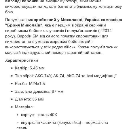
вигляді коронки
на вихідному отворі, який можна
використовувати на кшталт багнета в ближньому контактному
бою.
Полум'ягасник
зроблений у Миколаєві, Україна компанією
"Броня Миколаїв"
, яка є першим в Україні серійним
виробником бойових глушників і полум'ягасників (з 2014
року). Вироби БМ від самого початку спроектовані для
використання в умовах жорстких бойових дій і
використовуються у всіх родах військ. Кожен полум'ягасник
має свій індивідуальний номер і гарантійний талон.
Характеристики
Калібр: 5.45 мм
Тип зброї: АКС-74У, АК-74, АКС-74 та їхні модифікації
Різьба: M24x1.5
Загальна довжина: 87 мм
Діаметр: 35 мм
Матеріал:
корпус – сталь 40Х
внутрішня частина (конус/лійка) – нержавіюча
сталь