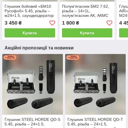
Глушник бойовий «БМ10
Полум'ягасник БМ2 7.62,
Глу
Русофоб» 5.45, різьба –
різьба – 14×1L,
AIR»
м24×1.5, саундмодератор
полум'ягасник АК, АКМС
M24×
АК-74
АК-7
3 450
1 800
4 4
₴
₴
Купити
Купити
Акційні пропозиції та новинки
–20%
–20%
Глушник STEEL HORDE QD-S
Глушник STEEL HORDE QD-T
5.45, різьба – 24×1.5,
5.45, різьба – 24×1.5,