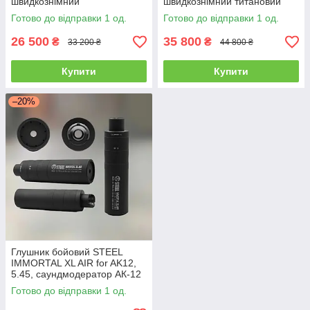
швидкознімний
швидкознімний титановий
саундмодератор, ПБС
саундмодератор
Готово до відправки 1 од.
Готово до відправки 1 од.
26 500
35 800
₴
₴
33 200 ₴
44 800 ₴
Купити
Купити
–20%
Глушник бойовий STEEL
IMMORTAL XL AIR for AK12,
5.45, саундмодератор АК-12
Готово до відправки 1 од.