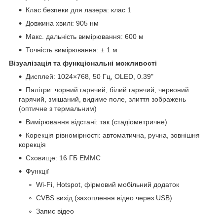
Клас безпеки для лазера: клас 1
Довжина хвилі: 905 нм
Макс. дальність вимірювання: 600 м
Точність вимірювання: ± 1 м
Візуалізація та функціональні можливості
Дисплей: 1024×768, 50 Гц, OLED, 0.39"
Палітри: чорний гарячий, білий гарячий, червоний
гарячий, змішаний, видиме поле, злиття зображень
(оптичне з термальним)
Вимірювання відстані: так (стадіометричне)
Корекція рівномірності: автоматична, ручна, зовнішня
корекція
Сховище: 16 ГБ EMMC
Функції
Wi-Fi, Hotspot, фірмовий мобільний додаток
CVBS вихід (захоплення відео через USB)
Запис відео