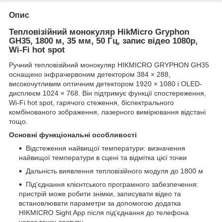
Опис
Тепловізійний монокуляр HikMicro Gryphon
GH35, 1800 м, 35 мм, 50 Гц, запис відео 1080p,
Wi-Fi hot spot
Ручний тепловізійний монокуляр HIKMICRO GRYPHON GH35
оснащено інфрачервоним детектором 384 × 288,
високочутливим оптичним детектором 1920 × 1080 і OLED-
дисплеєм 1024 × 768. Він підтримує функції спостереження,
Wi-Fi hot spot, гарячого стеження, біспектрального
комбінованого зображення, лазерного вимірювання відстані
тощо.
Основні функціональні особливості
Відстеження найвищої температури: визначення
найвищої температури в сцені та відмітка цієї точки
Дальність виявлення тепловізійного модуля до 1800 м
Під'єднання клієнтського програмного забезпечення:
пристрій може робити знімки, записувати відео та
встановлювати параметри за допомогою додатка
HIKMICRO Sight App після під'єднання до телефона