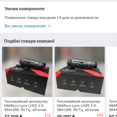
Умови повернення
Повернення товару впродовж 14 днів за домовленістю
Всі умови повернення
Подібні товари компанії
Тепловізійний монокуляр
Тепловізійний монокуляр
Тепл
HikMicro Lynx LH15 2.0,
HikMicro Lynx LH25 2.0,
HikM
384×288, 50 Гц, об'єктив
384×288, 50 Гц, об'єктив
384×
15 мм, OLED 1024×768,
25 мм, OLED 1024×768,
35 
32 000
45 000
50 
₴
₴