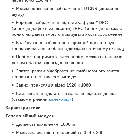
через точку доступу
Режим поліпшення зображення 3D DNR (зниження
шуму)
Корекція зображення: підтримка функції DPC
(корекція дефектних пікселів) і FFC (корекція плоского
поля), які дають змогу оптимізувати якість зображення.
Калібрування зображення: пристрій налаштовує
тепловий вигляд, щоб він відповідав оптичному вигляду.
Палітри: підтримка кількох палітр, можна встановити
режим палітри відповідно до сцени.
Злиття: режим відображення комбінованого злиття
теплового та оптичного вигляду.
Запис і трансляція відео 1920 х 1080
Вимірювання відстані: визначення відстані до цілі
(стадіометричний
далекоміри
)
Характеристики
Тепловізійний модуль
Дальність виявлення: 1800 м
Роздільна здатність тепловізійна: 384 × 288