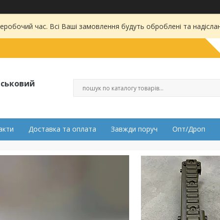
 неробочий час. Всі Ваші замовлення будуть оброблені та надісла
ійськовий
акти
Доставка та оплата
Завжди поруч
Опт/Дроп