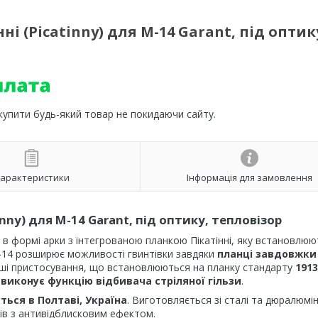
і (Picatinny) для М-14 Garant, під оптик
 купити будь-який товар не покидаючи сайту.
арактеристики
Інформація для замовлення
nny) для М-14 Garant, під оптику, тепловізор
в формі арки з інтегрованою планкою Пікатінні, яку встановлюю
М-14 розширює можливості гвинтівки завдяки
планці завдовжки
 інші пристосування, що встановлюються на планку стандарту
1913
ж
виконує функцію відбивача стріляної гільзи
.
ться в Полтаві, Україна
. Виготовляється зі сталі та дюралюмін
в з антивідблисковим ефектом.