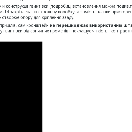
мін конструкції гвинтівки (подробиці встановлення можна подиви
-14 закріплена за ствольну коробку, а замість планки прискоре
о створює опору для кріплення ззаду.
прицілів, сам кронштейн
не перешкоджає використанню шт
у гвинтівки від сонячних променів і покращує чіткість і контрастн