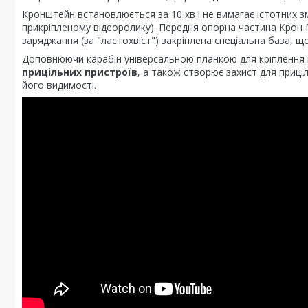
Кронштейн встановлюється за 10 хв і не вимагає істотних з
прикріпленому відеоролику). Передня опорна частина Крон М
заряджання (за "ластохвіст") закріплена спеціальна база, щ
Доповнюючи карабін універсальною планкою для кріплення 
прицільних пристроїв
, а також створює захист для приціл
його видимості.