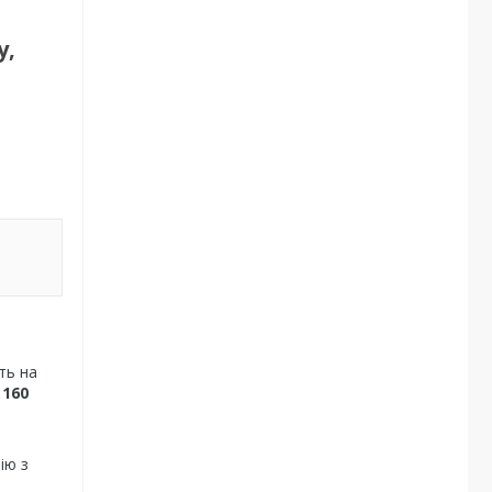
у,
ть на
 160
ію з