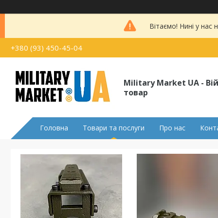
Вітаємо! Нині у нас
+380 (93) 450-45-04
Military Market UA - В
товар
Головна
Товари та послуги
Про нас
Конт