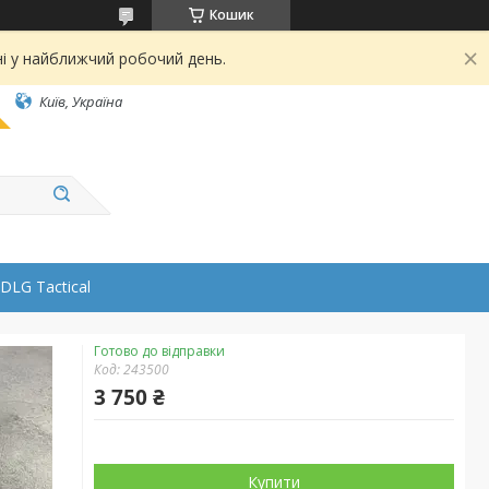
Кошик
ні у найближчий робочий день.
Київ, Україна
DLG Tactical
Готово до відправки
Код:
243500
3 750 ₴
Купити