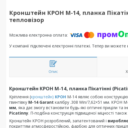
Кронштейн КРОН М-14, планка Пікатінн
тепловізор
У компанії підключені електронні платежі. Тепер ви можете
Опис
Х
Кронштейн КРОН М-14, планка Пікатінні (Picati
Кріплення (
кронштейн)
КРОН
М-14 являє собою конструкцію 
гвинтівку
М-14 Garant
калібру .308 Win/7,62×51 мм. КРОН 
мм
, яка дає змогу встановити будь-які оптичні приціли та
Picatinny
. П-подібна конструкція підвищеної міцності тако
Кронштейн КРОН розроблений, запатентований і
виробляє
покриттям атмосферостійкою, фарбою для оптичних прицілі