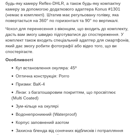
будь-яку камеру Reflex-DHLR, а також будь-яку компактну
камеру за допомогою додаткового адаптера Konus #1301
(немає в комплекті). Штатив має регульовану голівку, яка
повертається на 360° по горизонталі та 90° по вертикалі.
Чохол для перенесення з віконцем, що входить до комплекту,
дасть вам змогу швидко підготуватися до спостереження. У
комплект також входить спеціальний адаптер для смартфонів,
який дає змогу робити фотографії або відео того, що ви
спостерігаєте.
Особливості
Кут встановлення окуляра: 45º
Оптична конструкція: Porro
Призми: BaK-4
Лінзи: з багатошаровим покриттям, що просвітлює
(Multi Coated)
Зум-кільце на окулярі
Водонепроникний (Waterproof)
Корпус заповнений азотом
Захисна бленда від сонячних відблисків і потрапляння