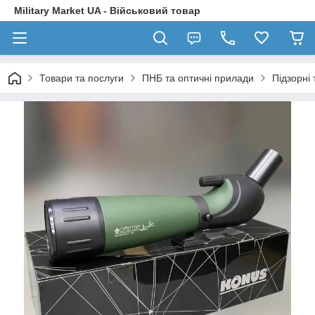
Military Market UA - Військовий товар
Товари та послуги
ПНБ та оптичні прилади
Підзорні