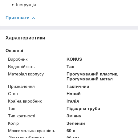
Інструкція
Приховати
Характеристики
Основні
Виробник
KONUS
Водостійкість
Так
Матеріал корпусу
Прогумований пластик,
Прогумований метал
Призначення
Тактичний
Стан
Новий
Країна виробник
Італія
Тип
Підзорна труба
Тип кратності
Змінна
Колір
Зелений
Максимальна кратність
60 х