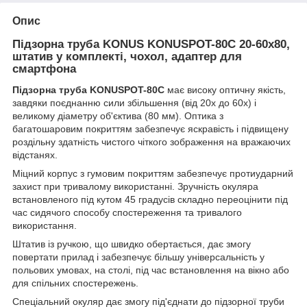
Опис
Підзорна труба KONUS KONUSPOT-80C 20-60x80,
штатив у комплекті, чохол, адаптер для
смартфона
Підзорна труба KONUSPOT-80C
має високу оптичну якість,
завдяки поєднанню сили збільшення (від 20х до 60х) і
великому діаметру об'єктива (80 мм). Оптика з
багатошаровим покриттям забезпечує яскравість і підвищену
роздільну здатність чистого чіткого зображення на вражаючих
відстанях.
Міцний корпус з гумовим покриттям забезпечує протиударний
захист при тривалому використанні. Зручність окуляра
встановленого під кутом 45 градусів складно переоцінити під
час сидячого способу спостереження та тривалого
використання.
Штатив із ручкою, що швидко обертається, дає змогу
повертати прилад і забезпечує більшу універсальність у
польових умовах, на столі, під час встановлення на вікно або
для спільних спостережень.
Спеціальний окуляр дає змогу під'єднати до підзорної труби