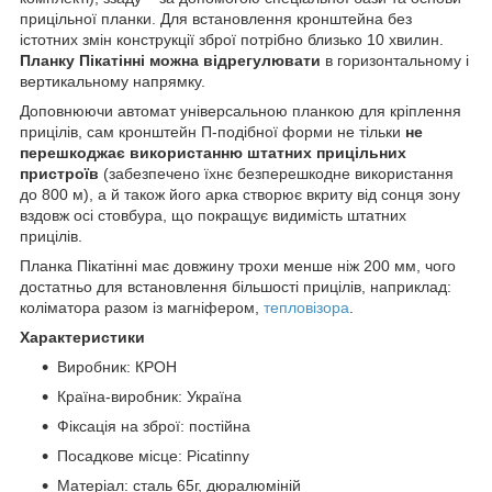
прицільної планки. Для встановлення кронштейна без
істотних змін конструкції зброї потрібно близько 10 хвилин.
Планку Пікатінні можна відрегулювати
в горизонтальному і
вертикальному напрямку.
Доповнюючи автомат універсальною планкою для кріплення
прицілів, сам кронштейн П-подібної форми не тільки
не
перешкоджає використанню штатних прицільних
пристроїв
(забезпечено їхнє безперешкодне використання
до 800 м), а й також його арка створює вкриту від сонця зону
вздовж осі стовбура, що покращує видимість штатних
прицілів.
Планка Пікатінні має довжину трохи менше ніж 200 мм, чого
достатньо для встановлення більшості прицілів, наприклад:
коліматора разом із магніфером,
тепловізора
.
Характеристики
Виробник: КРОН
Країна-виробник: Україна
Фіксація на зброї: постійна
Посадкове місце: Picatinny
Матеріал: сталь 65г, дюралюміній