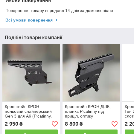
Умови повернення
Повернення товару впродовж 14 днів за домовленістю
Всі умови повернення
Подібні товари компанії
Кронштейн КРОН
Кронштейн КРОН ДШК,
Кро
польовий снайперський
планка Picatinny під
Ген 
Gen 3 для АК (Picatinny,
приціл, оптику
слот
без бокової планки)
РПК 
2 950
8 800
2 2
₴
₴