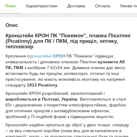
Опис
Характеристики
Доставка
Оплата
Умови п
Опис
Кронштейн КРОН ПК "Покемон", планка Пікатінні
(Picatinny) для ПК / ПКМ, під приціл, оптику,
тепловізор
Кріплення (
кронштейн)
КРОН
ПК "Покемон" підвищує
універсальність і доповнює планкою Пікатінні
кулемети АК
ПК, ПКМ
з калібром 7.62х54 мм. Довжина планки дає змогу
встановити будь-які приціли, коліматорні, оптичні та інші
пристосування, які мають можливість монтажу на напрямні
стандарту
1913 Picatinny
.
Кронштейн КРОН розроблений, запатентований і
виробляється в Полтаві, Україна
. Виготовляється зі сталі
65г і дюралюмінію з покриттям атмосферостійкою, фарбою
для оптичних прицілів з антивідблисковим ефектом,
зроблений у П-подібній формі з підвищеною міцністю.
Кронштейн надійно кріпиться до зброї у двох точках: спереду
– за вісь ствольної коробки (нова вісь для встановлення в
комплекті); ззаду – за допомогою спеціальної бази та основи