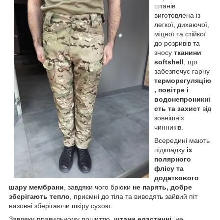
штанів
виготовлена із
легкої, дихаючої,
міцної та стійкої
до розривів та
зносу
тканини
softshell
, що
забезпечує гарну
терморегуляцію
, повітре і
водонепроникні
сть та захист
від
зовнішніх
чинників.
Всередині мають
підкладку
із
полярного
флісу та
додаткового
шару мембрани
, завдяки чого брюки
не парять, добре
зберігають тепло
, приємні до тіла та виводять зайвий піт
назовні зберігаючи шкіру сухою.
Завдяки правильному пошиттю,
штани еластичні
, не