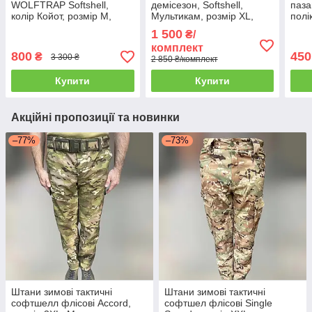
WOLFTRAP Softshell,
демісезон, Softshell,
паза
колір Койот, розмір M,
Мультикам, розмір XL,
полі
зимова чоловіча куртка
демісезонний костюм
розм
1 500
₴/
софтшел для військових
софтшелл для військових
війс
комплект
(4516_bej)
800
450
₴
3 300 ₴
2 850 ₴/комплект
Купити
Купити
Акційні пропозиції та новинки
–77%
–73%
Штани зимові тактичні
Штани зимові тактичні
софтшелл флісові Accord,
софтшел флісові Single