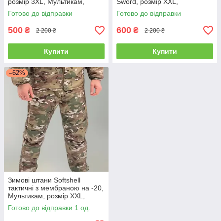
розмір 3XL, Мультикам,
Sword, розмір XXL,
утеплені штани для
Мультикам, утеплені штани
Готово до відправки
Готово до відправки
військових
для військових (153.20.0110)
500
600
₴
₴
2 200 ₴
2 200 ₴
Купити
Купити
–62%
Зимові штани Softshell
тактичні з мембраною на -20,
Мультикам, розмір XXL,
штани софтшелл зима для
Готово до відправки 1 од.
військових