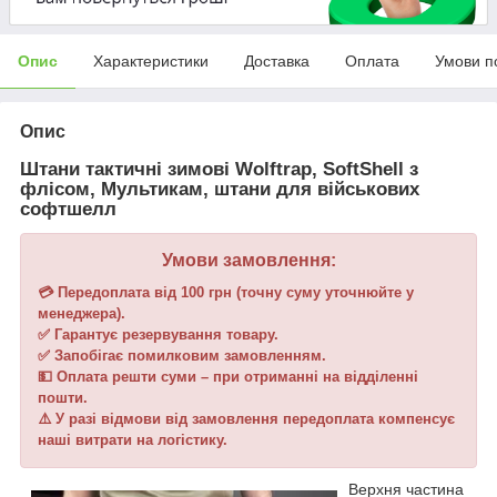
Опис
Характеристики
Доставка
Оплата
Умови п
Опис
Штани тактичні зимові Wolftrap, SoftShell з
флісом, Мультикам, штани для військових
софтшелл
Умови замовлення:
💳
Передоплата
від 100 грн (точну суму уточнюйте у
менеджера).
✅
Гарантує
резервування товару.
✅
Запобігає
помилковим замовленням.
💵
Оплата решти суми
– при отриманні на відділенні
пошти.
⚠️
У разі відмови від замовлення
передоплата компенсує
наші витрати на логістику.
Верхня частина