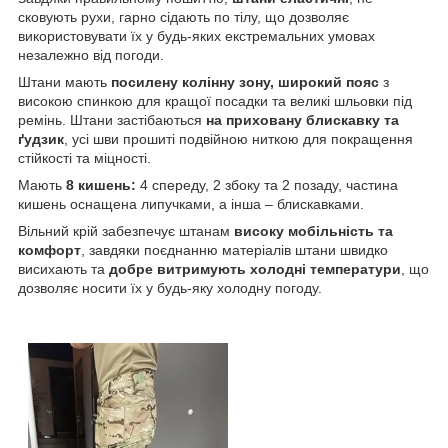
сковують рухи, гарно сідають по тілу, що дозволяє
використовувати їх у будь-яких екстремальних умовах
незалежно від погоди.
Штани мають
посилену колінну зону, широкий пояс
з
високою спинкою для кращої посадки та великі шльовки під
ремінь. Штани застібаються
на приховану блискавку та
ґудзик
, усі шви прошиті подвійною ниткою для покращення
стійкості та міцності.
Мають
8 кишень:
4 спереду, 2 збоку та 2 позаду, частина
кишень оснащена липучками, а інша – блискавками.
Вільний крій забезпечує штанам
високу мобільність та
комфорт
, завдяки поєднанню матеріалів штани швидко
висихають та
добре витримують холодні температури
, що
дозволяє носити їх у будь-яку холодну погоду.