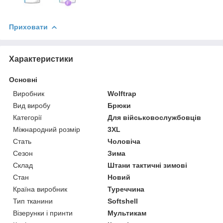
Приховати
Характеристики
Основні
Виробник
Wolftrap
Вид виробу
Брюки
Категорії
Для військовослужбовців
Міжнародний розмір
3XL
Стать
Чоловіча
Сезон
Зима
Склад
Штани тактичні зимові
Стан
Новий
Країна виробник
Туреччина
Тип тканини
Softshell
Візерунки і принти
Мультикам