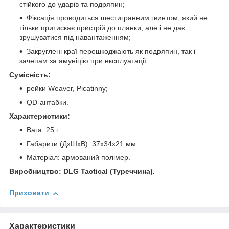
стійкого до ударів та подряпин;
Фіксація проводиться шестигранним гвинтом, який не
тільки притискає пристрій до планки, але і не дає
зрушуватися під навантаженням;
Закруглені краї перешкоджають як подряпин, так і
зачепам за амуніцію при експлуатації.
Сумісність:
рейки Weaver, Picatinny;
QD-антабки.
Характеристики:
Вага: 25 г
Габарити (ДхШхВ): 37х34х21 мм
Матеріал: армований полімер.
Виробництво: DLG Tactical (Туреччина).
Приховати
Характеристики