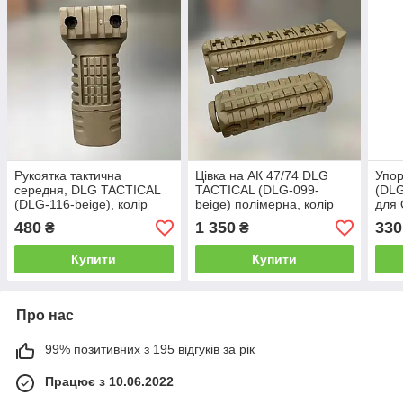
Рукоятка тактична
Цівка на АК 47/74 DLG
Упо
середня, DLG TACTICAL
TACTICAL (DLG-099-
(DLG
(DLG-116-beige), колір
beige) полімерна, колір
для 
Койот, з відсіком для
Койот, 2 планки picatinny з
Чорн
480
1 350
330
₴
₴
зберігання, на Вівер/
кріпленням M-LOK
план
Пікатінні
Купити
Купити
Про нас
99% позитивних з 195 відгуків за рік
Працює з 10.06.2022