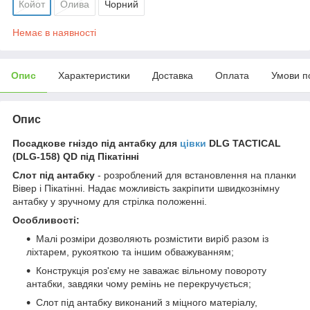
Койот
Олива
Чорний
Немає в наявності
Опис
Характеристики
Доставка
Оплата
Умови п
Опис
Посадкове гніздо під антабку для
цівки
DLG TACTICAL
(DLG-158) QD під Пікатінні
Слот під антабку
- розроблений для встановлення на планки
Вівер і Пікатінні. Надає можливість закріпити швидкознімну
антабку у зручному для стрілка положенні.
Особливості:
Малі розміри дозволяють розмістити виріб разом із
ліхтарем, рукояткою та іншим обважуванням;
Конструкція роз'єму не заважає вільному повороту
антабки, завдяки чому ремінь не перекручується;
Слот під антабку виконаний з міцного матеріалу,