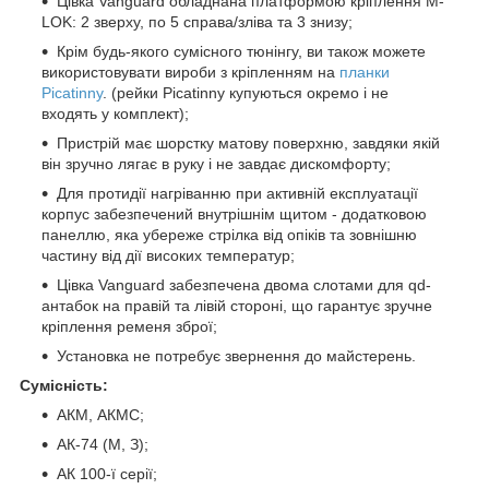
Цівка Vanguard обладнана платформою кріплення M-
LOK: 2 зверху, по 5 справа/зліва та 3 знизу;
Крім будь-якого сумісного тюнінгу, ви також можете
використовувати вироби з кріпленням на
планки
Picatinny
. (рейки Picatinny купуються окремо і не
входять у комплект);
Пристрій має шорстку матову поверхню, завдяки якій
він зручно лягає в руку і не завдає дискомфорту;
Для протидії нагріванню при активній експлуатації
корпус забезпечений внутрішнім щитом - додатковою
панеллю, яка убереже стрілка від опіків та зовнішню
частину від дії високих температур;
Цівка Vanguard забезпечена двома слотами для qd-
антабок на правій та лівій стороні, що гарантує зручне
кріплення ременя зброї;
Установка не потребує звернення до майстерень.
Сумісність:
АКМ, АКМС;
АК-74 (М, З);
АК 100-ї серії;