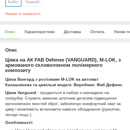
Койот
Чорний
Немає в наявності
Опис
Характеристики
Доставка
Оплата
Умови п
Опис
Цівка на АК FAB Defense (VANGUARD), M-LOK, з
армованого скловолокном полімерного
композиту
Цівка Вангард з роз'ємами M-LOK на автомат
Калашнікова та цивільні моделі. Виробник: Фаб Дефенс.
Цівка Vanguard
- продається в наборі з накладкою на
газтрубку. Служить заміною штатним деталям підвищення
ергономічних якостей зброї, забезпечує комфортний хват за
цівку і можливість встановити навісне обладнання (рукоятки,
ліхтарі тощо.).
Особливості: