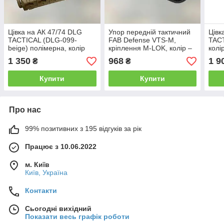
Цівка на АК 47/74 DLG
Упор передній тактичний
Цівк
TACTICAL (DLG-099-
FAB Defense VTS-M,
TACT
beige) полімерна, колір
кріплення M-LOK, колір –
колі
Койот, 2 планки picatinny з
Чорний (fx-vtsmb)
pica
1 350
968
1 9
₴
₴
кріпленням M-LOK
LOK
Купити
Купити
Про нас
99% позитивних з 195 відгуків за рік
Працює з 10.06.2022
м. Київ
Київ, Україна
Контакти
Сьогодні вихідний
Показати весь графік роботи