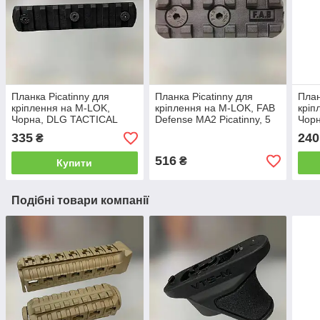
Планка Picatinny для
Планка Picatinny для
План
кріплення на M-LOK,
кріплення на M-LOK, FAB
кріп
Чорна, DLG TACTICAL
Defense MA2 Picatinny, 5
Чор
(DLG-112-black) 9 Slots,
слотів, полімерна, колір
(DLG
335
240
₴
планка Пікатінні для M-
Чорний
план
LOK 9 слотів
LOK
516
₴
Купити
Подібні товари компанії