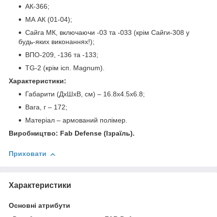
АК-366;
МА АК (01-04);
Сайга МК, включаючи -03 та -033 (крім Сайги-308 у
будь-яких виконаннях!);
ВПО-209, -136 та -133;
TG-2 (крім ісп. Magnum).
Характеристики:
Габарити (ДхШхВ, см) – 16.8х4.5х6.8;
Вага, г – 172;
Матеріал – армований полімер.
Виробництво: Fab Defense (Ізраїль).
Приховати
Характеристики
Основні атрибути