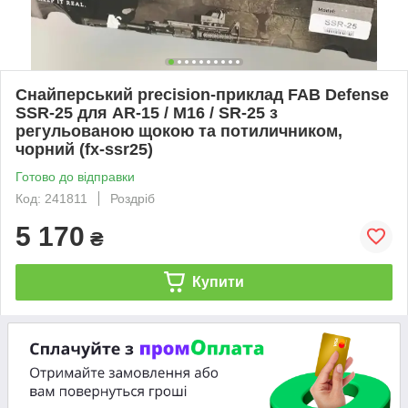
Снайперський precision-приклад FAB Defense
SSR-25 для AR-15 / M16 / SR-25 з
регульованою щокою та потиличником,
чорний (fx-ssr25)
Готово до відправки
Код: 241811
Роздріб
5 170
₴
Купити