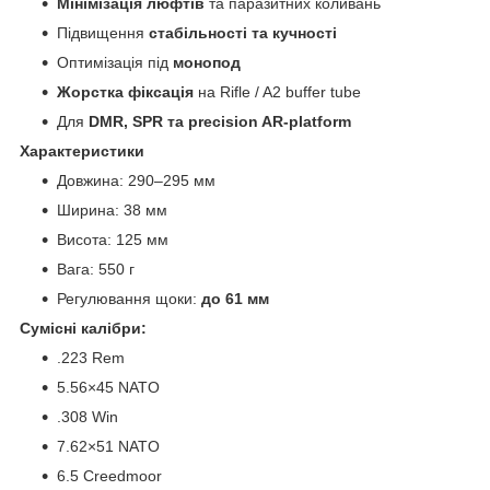
Мінімізація люфтів
та паразитних коливань
Підвищення
стабільності та кучності
Оптимізація під
монопод
Жорстка фіксація
на Rifle / A2 buffer tube
Для
DMR, SPR та precision AR-platform
Характеристики
Довжина: 290–295 мм
Ширина: 38 мм
Висота: 125 мм
Вага: 550 г
Регулювання щоки:
до 61 мм
Сумісні калібри:
.223 Rem
5.56×45 NATO
.308 Win
7.62×51 NATO
6.5 Creedmoor