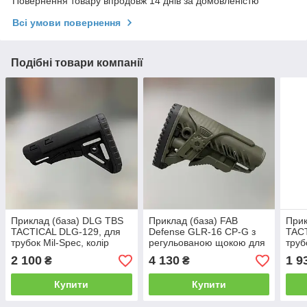
Повернення товару впродовж 14 днів за домовленістю
Всі умови повернення
Подібні товари компанії
Приклад (база) DLG TBS
Приклад (база) FAB
Прик
TACTICAL DLG-129, для
Defense GLR-16 CP-G з
TACT
трубок Mil-Spec, колір
регульованою щокою для
труб
Чорний, гніздо антабки на
AR15/M16, Олива (MIL-
Чорн
2 100
4 130
1 9
₴
₴
2 сторони (DLG-129 BL)
SPEC, Com-SPEC)
2 ст
Купити
Купити