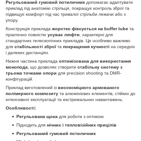
Регульований гумовий потиличник
допомагає адаптувати
приклад під анатомію стрільця, покращує контроль зброї та
підвищує комфорт під час тривалої стрільби лежачи або з
упору.
Конструкція приклада
жорстко фіксується на buffer tube
та
практично повністю
усуває люфти
, характерні для
стандартних телескопічних прикладів. Це особливо важливо
для
стабільності зброї
та
покращення кучності
на середніх
і далеких дистанціях.
Нижня частина приклада
оптимізована для використання
монопода
, що дозволяє створити
стабільну систему з
трьома точками опори
для precision shooting та DMR-
конфігурацій.
Приклад виготовлений із
високоміцного армованого
полімерного композиту
та алюмінієвих елементів, стійких до
інтенсивної експлуатації та екстремальних навантажень.
Особливості:
Регульована щока
для роботи з оптикою
Підходить для
нічних і тепловізійних прицілів
Регульований гумовий потиличник