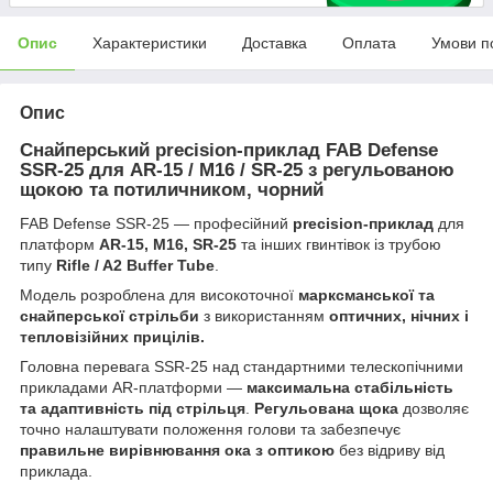
Опис
Характеристики
Доставка
Оплата
Умови п
Опис
Снайперський precision-приклад FAB Defense
SSR-25 для AR-15 / M16 / SR-25 з регульованою
щокою та потиличником, чорний
FAB Defense SSR-25 — професійний
precision-приклад
для
платформ
AR-15, M16, SR-25
та інших гвинтівок із трубою
типу
Rifle / A2 Buffer Tube
.
Модель розроблена для високоточної
марксманської та
снайперської стрільби
з використанням
оптичних, нічних і
тепловізійних прицілів.
Головна перевага SSR-25 над стандартними телескопічними
прикладами AR-платформи —
максимальна стабільність
та адаптивність під стрільця
.
Регульована щока
дозволяє
точно налаштувати положення голови та забезпечує
правильне вирівнювання ока з оптикою
без відриву від
приклада.